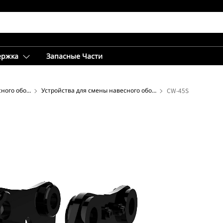
ержка
Запасные Части
Устройства для смены навесного оборудования ― экскаватор
Устройства для смены навесного оборудования серии CW
CW-45S