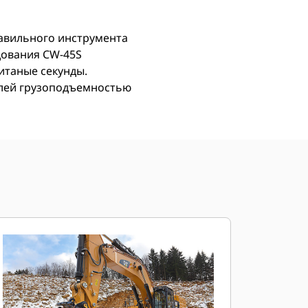
авильного инструмента
дования CW-45S
итаные секунды.
елей грузоподъемностью