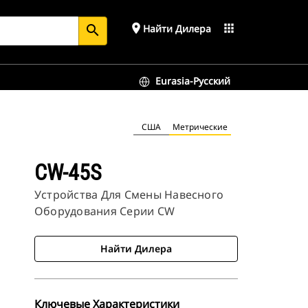
place
apps
Найти Дилера
search
Eurasia-Русский
США
Метрические
CW-45S
Устройства Для Смены Навесного
Оборудования Серии CW
Найти Дилера
Ключевые Характеристики