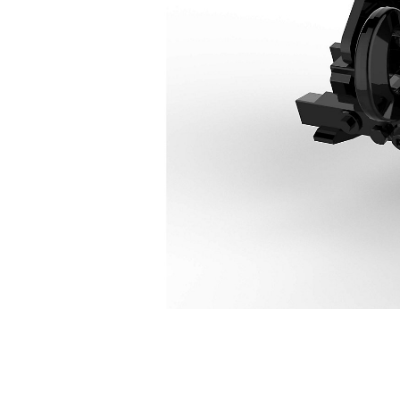
CW-45S
Пре
Изменение модели