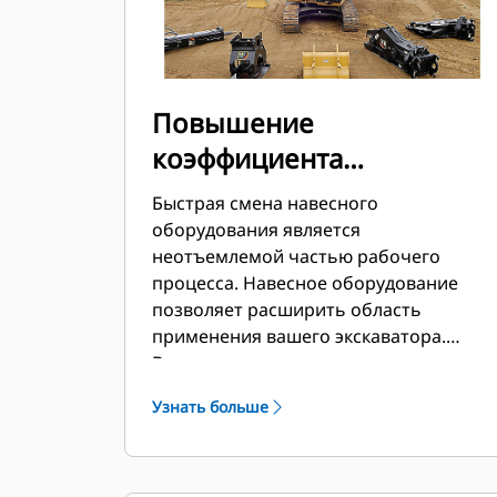
Повышение
коэффициента
использования вашей
Быстрая смена навесного
машины
оборудования является
неотъемлемой частью рабочего
процесса. Навесное оборудование
позволяет расширить область
применения вашего экскаватора.
Ваша машина становится
универсальным держателем
Узнать больше
навесного оборудования. Устройство
для быстрой смены навесного
оборудования CW стало
промышленным стандартом. За