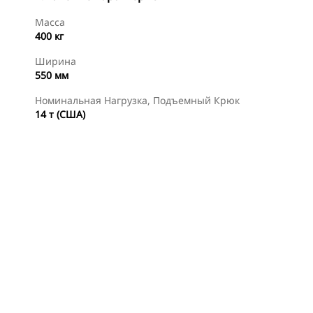
Масса
400 кг
Ширина
550 мм
Номинальная Нагрузка, Подъемный Крюк
14 т (США)
менты
Осмотр
Найти Дилера