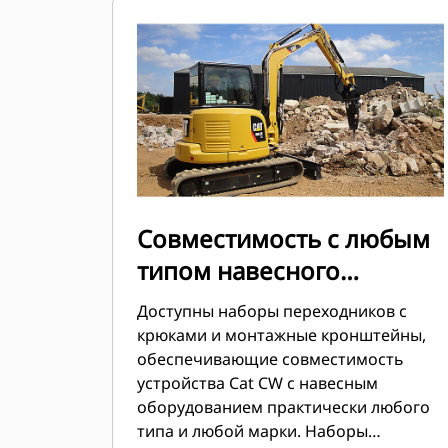
последние 40 лет было продано более
50 000 единиц. Устройство может
устанавливаться на машинах разных
классов и совместимо с более чем 700
видами машин, как производства Cat,
так и других марок.
Совместимость с любым
типом навесного
оборудования
Доступны наборы переходников с
крюками и монтажные кронштейны,
обеспечивающие совместимость
устройства Cat CW с навесным
оборудованием практически любого
типа и любой марки. Наборы