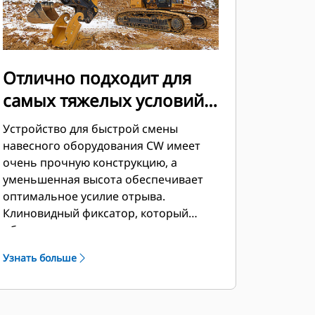
Отлично подходит для
самых тяжелых условий
эксплуатации
Устройство для быстрой смены
навесного оборудования CW имеет
очень прочную конструкцию, а
уменьшенная высота обеспечивает
оптимальное усилие отрыва.
Клиновидный фиксатор, который
обеспечивает надежное закрепление
навесного оборудования в устройстве
Узнать больше
без зазоров в течение всего срока
службы. Это позволяет эффективно
использовать устройство при
рыхлении и погрузке, на работах по