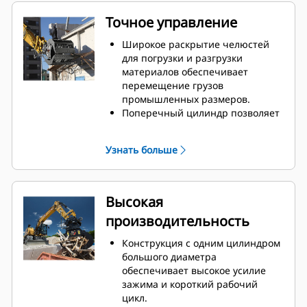
Точное управление
Широкое раскрытие челюстей
для погрузки и разгрузки
материалов обеспечивает
перемещение грузов
промышленных размеров.
Поперечный цилиндр позволяет
контролировать
синхронизированные челюсти и
Узнать больше
общую нагрузку при каждом
перемещении.
Ограничители смыкания для
обеспечения контакта встык и
Высокая
предотвращения перекрытия
производительность
челюстей позволяют
захватывать большие грузы или
Конструкция с одним цилиндром
подбирать, сортировать и
большого диаметра
размещать материалы
обеспечивает высокое усилие
небольших размеров.
зажима и короткий рабочий
Грязь и другие мелкие
цикл.
материалы просеиваются через