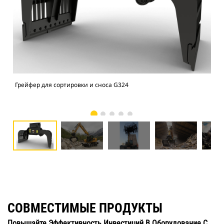
Грейфер для сортировки и сноса G324
Гре
пер
СОВМЕСТИМЫЕ ПРОДУКТЫ
Повышайте Эффективность Инвестиций В Оборудование С