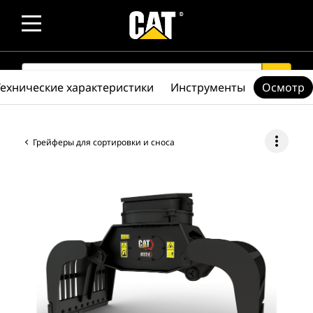
SEARCH
search
Технические характеристики
Инструменты
Осмотр
more_vert
Грейферы для сортировки и сноса