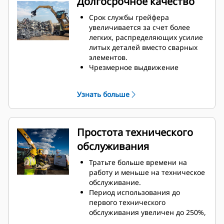
Долгосрочное качество
запрограммированы с учетом
оптимальных настроек
Срок службы грейфера
производительности захвата в
увеличивается за счет более
целях максимального улучшения
легких, распределяющих усилие
сопряжения и эффективности
литых деталей вместо сварных
машины и грейфера.
элементов.
Чрезмерное выдвижение
цилиндров и излишний износ
шарнирных точек и
Узнать больше
наконечников зубьев
предотвращается с помощью
прочных, износостойких верхних
и нижних упоров на корпусе
Простота технического
грейфера.
обслуживания
Прочность, которой вы можете
доверять. Внутренние зубья
Тратьте больше времени на
монолитной конструкции и
работу и меньше на техническое
наконечники изготовлены из
обслуживание.
высококачественной стали,
Период использования до
устойчивой к истиранию и
первого технического
износу при трении
обслуживания увеличен до 250%,
металлических поверхностей.
а точки смазки на уровне земли