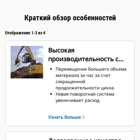
Краткий обзор особенностей
Отображение 1-3 из 4
Высокая
производительность с
меньшим расходом
Перемещение большего объема
топлива
материала за час за счет
сокращенной
продолжительности цикла.
Новая поворотная система
увеличивает расход
гидравлического масла до 160%.
Благодаря улучшенной кривизне
Узнать больше
зубьев общий коэффициент
заполнения повышается до 140–
200%.
Машины Cat предварительно