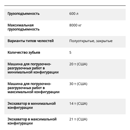
кронштейна, которое позволяет
кронштейну оставаться в
Грузоподъемность
600 л
вертикальном положении при
установке грейфера на машину.
Максимальная
8000 кг
грузоподъемность
Варианты типов челюстей
Полуоткрытые, закрытые
Количество зубьев
5
Машина для погрузочно-
20 т (США)
разгрузочных работ в
минимальной конфигурации
Машина для погрузочно-
30 т (США)
разгрузочных работ в
максимальной конфигурации
Экскаватор в минимальной
14 т (США)
конфигурации
Экскаватор в максимальной
21 т (США)
конфигурации