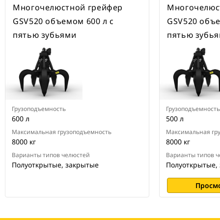
Многочелюстной грейфер
Многочелюс
GSV520 объемом 600 л с
GSV520 объе
пятью зубьями
пятью зубь
Грузоподъемность
Грузоподъемность
600 л
500 л
Максимальная грузоподъемность
Максимальная гр
8000 кг
8000 кг
Варианты типов челюстей
Варианты типов 
Полуоткрытые, закрытые
Полуоткрытые,
Просм