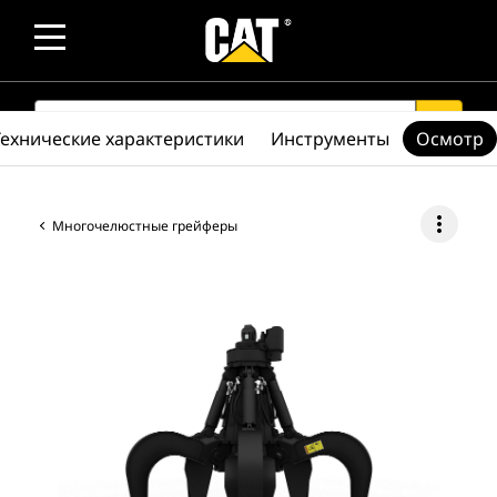
SEARCH
search
Технические характеристики
Инструменты
Осмотр
more_vert
Многочелюстные грейферы