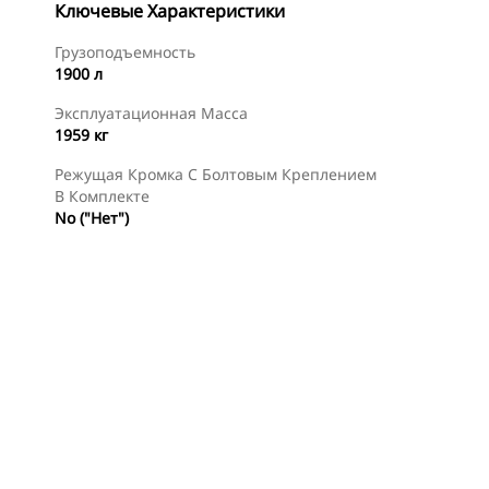
Ключевые Характеристики
Грузоподъемность
1900 л
Эксплуатационная Масса
1959 кг
Режущая Кромка С Болтовым Креплением
В Комплекте
No ("Нет")
менты
Осмотр
Найти Дилера