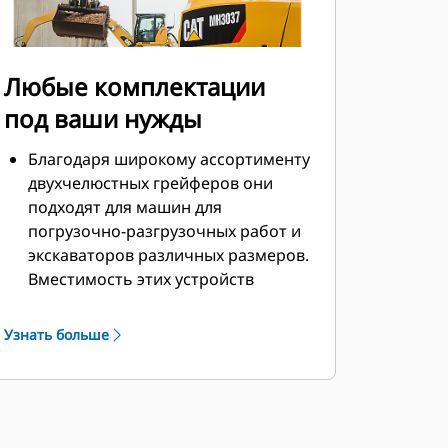
Любые комплектации
под ваши нужды
Благодаря широкому ассортименту
двухчелюстных грейферов они
подходят для машин для
погрузочно-разгрузочных работ и
экскаваторов различных размеров.
Вместимость этих устройств
находится в диапазоне от 1 м3 (1,25
ярд3) до 8 м3 (6,1 ярд3).
Узнать больше
Режущая кромка челюстей с
болтовым креплением поможет
увеличить срок службы устройства
и лучше подходит для работы с
более абразивными материалами.