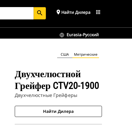
place
apps
Найти Дилера
search
Eurasia-Русский
США
Метрические
Двухчелюстной
Грейфер CTV20-1900
Двухчелюстные Грейферы
Найти Дилера