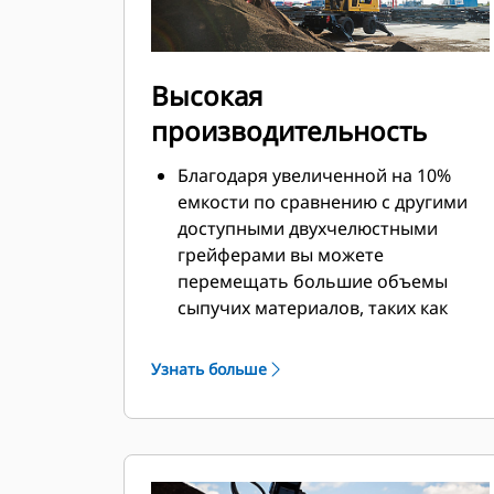
Высокая
производительность
Благодаря увеличенной на 10%
емкости по сравнению с другими
доступными двухчелюстными
грейферами вы можете
перемещать большие объемы
сыпучих материалов, таких как
зерно, уголь, песок и гравий.
Широкое раскрытие челюстей для
Узнать больше
сыпучих материалов обеспечивает
перемещение грузов в
промышленном масштабе.
Высокое замыкающее усилие
челюстей грейфера в сочетании с