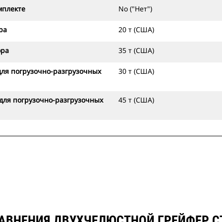
мплекте
No ("Нет")
ра
20 т (США)
ора
35 т (США)
ля погрузочно-разгрузочных
30 т (США)
для погрузочно-разгрузочных
45 т (США)
РАВНЕНИЯ ДВУХЧЕЛЮСТНОЙ ГРЕЙФЕР CT