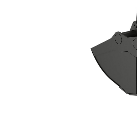
Двухчелюстной Грейфер CTV20-1900
Пре
Изменение модели