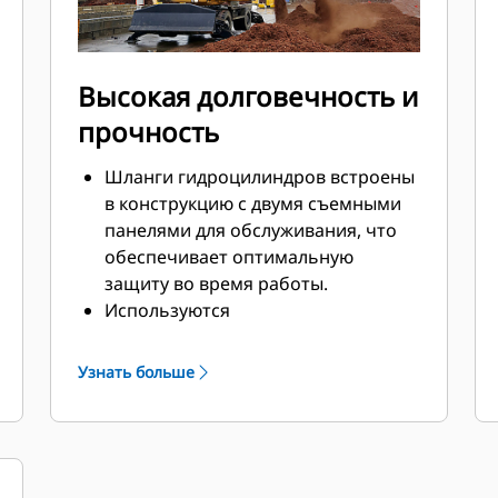
Высокая долговечность и
прочность
Шланги гидроцилиндров встроены
в конструкцию с двумя съемными
панелями для обслуживания, что
обеспечивает оптимальную
защиту во время работы.
Используются
высококачественные и
износостойкие материалы,
Узнать больше
особенно для челюстей.
Шарниры, оснащенные
пылезащитными уплотнениями и
подшипниками скольжения,
помогут увеличить срок службы