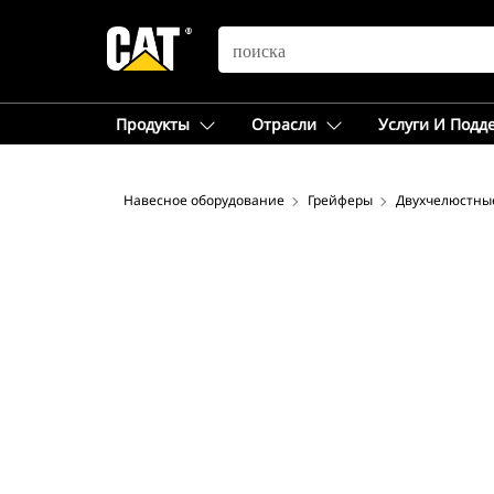
SEARCH
Продукты
Отрасли
Услуги И Подд
Навесное оборудование
Грейферы
Двухчелюстны