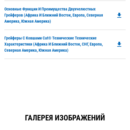
Do
Основные Функции И Преимущества Двухчелюстных
file_download
P
Грейферов (Африка И Ближний Восток, Европа, Северная
O
Америка, Южная Америка)
in
a
Do
Грейферы С Ковшами Cat® Технические Технические
N
file_download
P
Характеристики (Африка И Ближний Восток, СНГ, Европа,
Ta
O
Северная Америка, Южная Америка)
in
a
N
Ta
ГАЛЕРЕЯ ИЗОБРАЖЕНИЙ