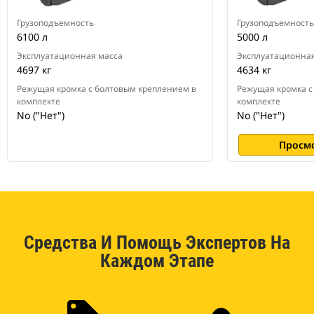
Грузоподъемность
Грузоподъемность
6100 л
5000 л
Эксплуатационная масса
Эксплуатационная
4697 кг
4634 кг
Режущая кромка с болтовым креплением в
Режущая кромка с
комплекте
комплекте
No ("Нет")
No ("Нет")
Просм
Средства И Помощь Экспертов На
Каждом Этапе