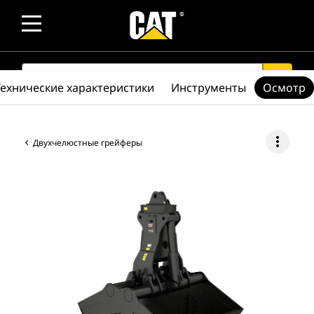
SEARCH
search
Технические характеристики
Инструменты
Осмотр
more_vert
Двухчелюстные грейферы