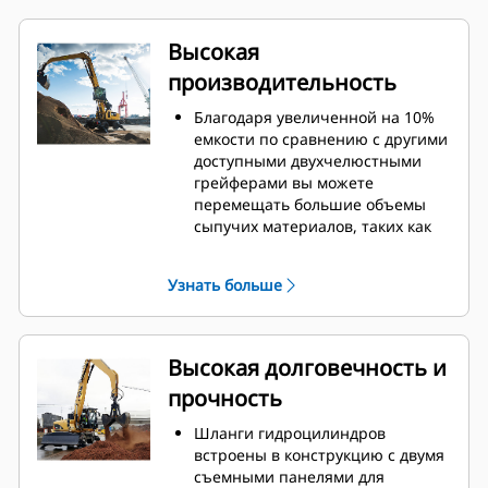
Высокая
производительность
Благодаря увеличенной на 10%
емкости по сравнению с другими
доступными двухчелюстными
грейферами вы можете
перемещать большие объемы
сыпучих материалов, таких как
зерно, уголь, песок и гравий.
Широкое раскрытие челюстей
Узнать больше
для сыпучих материалов
обеспечивает перемещение
грузов в промышленном
масштабе.
Высокая долговечность и
Высокое замыкающее усилие
прочность
челюстей грейфера в сочетании
с их быстрым открыванием и
Шланги гидроцилиндров
закрыванием помогает сократить
встроены в конструкцию с двумя
продолжительность цикла и
съемными панелями для
сосредоточиться на