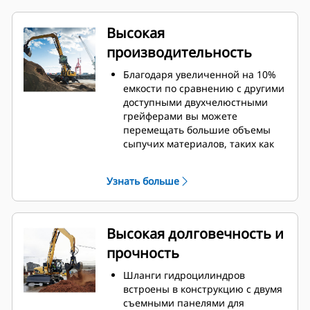
Высокая
производительность
Благодаря увеличенной на 10%
емкости по сравнению с другими
доступными двухчелюстными
грейферами вы можете
перемещать большие объемы
сыпучих материалов, таких как
зерно, уголь, песок и гравий.
Широкое раскрытие челюстей
Узнать больше
для сыпучих материалов
обеспечивает перемещение
грузов в промышленном
масштабе.
Высокая долговечность и
Высокое замыкающее усилие
прочность
челюстей грейфера в сочетании
с их быстрым открыванием и
Шланги гидроцилиндров
закрыванием помогает сократить
встроены в конструкцию с двумя
продолжительность цикла и
съемными панелями для
сосредоточиться на