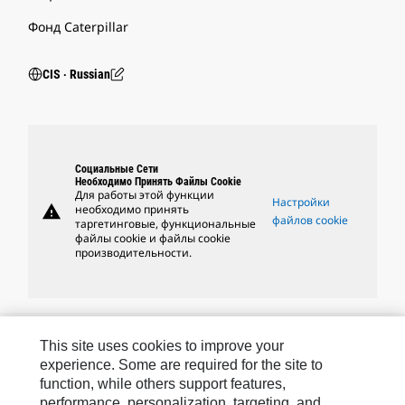
Фонд Caterpillar
CIS ‧ Russian
Социальные Сети
Необходимо Принять Файлы Cookie
Для работы этой функции
Настройки
warning
необходимо принять
файлов cookie
таргетинговые, функциональные
файлы cookie и файлы cookie
производительности.
Бренды Caterpillar
This site uses cookies to improve your
experience. Some are required for the site to
function, while others support features,
performance, personalization, targeting, and
Caterpillar.com