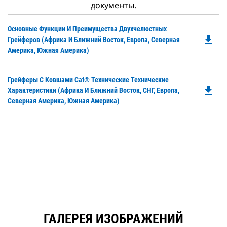
документы.
Do
Основные Функции И Преимущества Двухчелюстных
file_download
P
Грейферов (Африка И Ближний Восток, Европа, Северная
O
Америка, Южная Америка)
in
a
Do
Грейферы С Ковшами Cat® Технические Технические
N
file_download
P
Характеристики (Африка И Ближний Восток, СНГ, Европа,
Ta
O
Северная Америка, Южная Америка)
in
a
N
Ta
ГАЛЕРЕЯ ИЗОБРАЖЕНИЙ