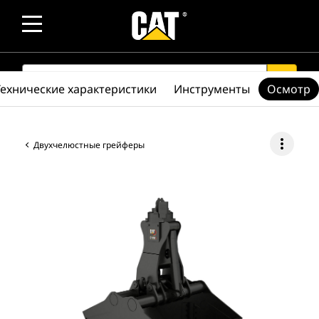
SEARCH
search
Технические характеристики
Инструменты
Осмотр
more_vert
Двухчелюстные грейферы