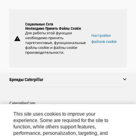
Социальные Сети
Необходимо Принять Файлы Cookie
Для работы этой функции
Настройки
warning
необходимо принять
файлов cookie
таргетинговые, функциональные
файлы cookie и файлы cookie
производительности.
Бренды Caterpillar
Caterpillar.com
Связаться С Caterpillar
This site uses cookies to improve your
experience. Some are required for the site to
Карта Сайта
function, while others support features,
performance, personalization, targeting, and
Cookie Settings