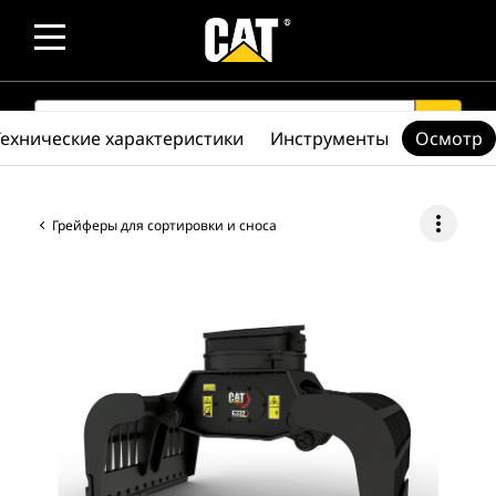
SEARCH
search
Технические характеристики
Инструменты
Осмотр
more_vert
Грейферы для сортировки и сноса