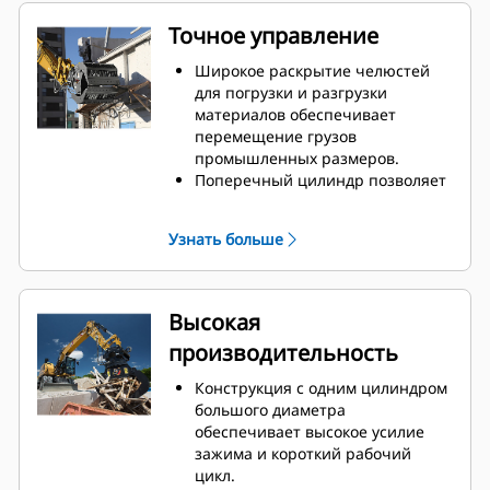
Точное управление
Широкое раскрытие челюстей
для погрузки и разгрузки
материалов обеспечивает
перемещение грузов
промышленных размеров.
Поперечный цилиндр позволяет
контролировать
синхронизированные челюсти и
Узнать больше
общую нагрузку при каждом
перемещении.
Ограничители смыкания для
обеспечения контакта встык и
Высокая
предотвращения перекрытия
производительность
челюстей позволяют
захватывать большие грузы или
Конструкция с одним цилиндром
подбирать, сортировать и
большого диаметра
размещать материалы
обеспечивает высокое усилие
небольших размеров.
зажима и короткий рабочий
Грязь и другие мелкие
цикл.
материалы просеиваются через