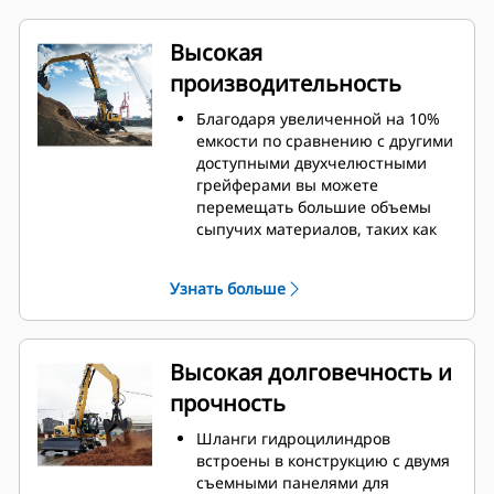
Высокая
производительность
Благодаря увеличенной на 10%
емкости по сравнению с другими
доступными двухчелюстными
грейферами вы можете
перемещать большие объемы
сыпучих материалов, таких как
зерно, уголь, песок и гравий.
Широкое раскрытие челюстей
Узнать больше
для сыпучих материалов
обеспечивает перемещение
грузов в промышленном
масштабе.
Высокая долговечность и
Высокое замыкающее усилие
прочность
челюстей грейфера в сочетании
с их быстрым открыванием и
Шланги гидроцилиндров
закрыванием помогает сократить
встроены в конструкцию с двумя
продолжительность цикла и
съемными панелями для
сосредоточиться на