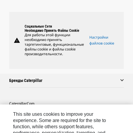
Социальные Сети
Необходимо Принять Файлы Cookie
Для работы этой функции
Настройки
warning
необходимо принять
файлов cookie
таргетинговые, функциональные
файлы cookie и файлы cookie
производительности.
Бренды Caterpillar
Caterpillar.com
Связаться С Caterpillar
This site uses cookies to improve your
experience. Some are required for the site to
Карта Сайта
function, while others support features,
performance, personalization, targeting, and
Cookie Settings