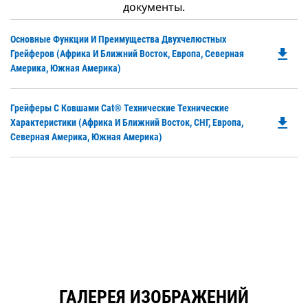
документы.
Do
Основные Функции И Преимущества Двухчелюстных
file_download
P
Грейферов (Африка И Ближний Восток, Европа, Северная
O
Америка, Южная Америка)
in
a
Do
Грейферы С Ковшами Cat® Технические Технические
N
file_download
P
Характеристики (Африка И Ближний Восток, СНГ, Европа,
Ta
O
Северная Америка, Южная Америка)
in
a
N
Ta
ГАЛЕРЕЯ ИЗОБРАЖЕНИЙ