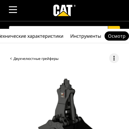
SEARCH
search
Технические характеристики
Инструменты
Осмотр
more_vert
Двухчелюстные грейферы