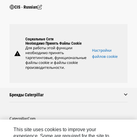
CIS ‧ Russian
Социальные Сети
Необходимо Принять Файлы Cookie
Для работы этой функции
Настройки
warning
необходимо принять
файлов cookie
таргетинговые, функциональные
файлы cookie и файлы cookie
производительности.
Бренды Caterpillar
Caterpillar.com
Связаться С Caterpillar
This site uses cookies to improve your
experience. Some are required for the site to