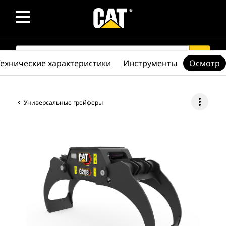
SEARCH
search
Технические характеристики
Инструменты
Осмотр
more_vert
Универсальные грейферы