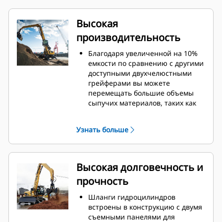
Высокая
производительность
Благодаря увеличенной на 10%
емкости по сравнению с другими
доступными двухчелюстными
грейферами вы можете
перемещать большие объемы
сыпучих материалов, таких как
зерно, уголь, песок и гравий.
Широкое раскрытие челюстей
Узнать больше
для сыпучих материалов
обеспечивает перемещение
грузов в промышленном
масштабе.
Высокая долговечность и
Высокое замыкающее усилие
прочность
челюстей грейфера в сочетании
с их быстрым открыванием и
Шланги гидроцилиндров
закрыванием помогает сократить
встроены в конструкцию с двумя
продолжительность цикла и
съемными панелями для
сосредоточиться на