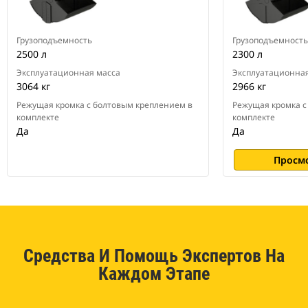
Грузоподъемность
Грузоподъемность
2500 л
2300 л
Эксплуатационная масса
Эксплуатационная
3064 кг
2966 кг
Режущая кромка с болтовым креплением в
Режущая кромка с
комплекте
комплекте
Да
Да
Просм
Средства И Помощь Экспертов На
Каждом Этапе