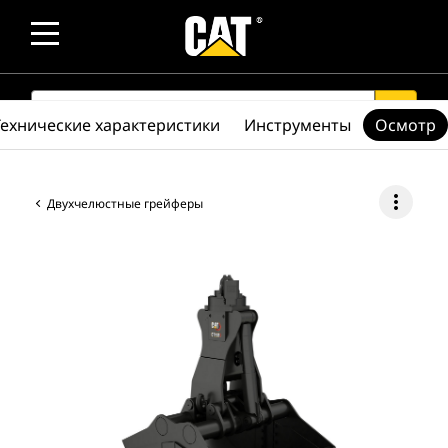
SEARCH
search
Технические характеристики
Инструменты
Осмотр
more_vert
Двухчелюстные грейферы