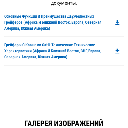
документы.
Do
Основные Функции И Преимущества Двухчелюстных
file_download
P
Грейферов (Африка И Ближний Восток, Европа, Северная
O
Америка, Южная Америка)
in
a
Do
Грейферы С Ковшами Cat® Технические Технические
N
file_download
P
Характеристики (Африка И Ближний Восток, СНГ, Европа,
Ta
O
Северная Америка, Южная Америка)
in
a
N
Ta
ГАЛЕРЕЯ ИЗОБРАЖЕНИЙ