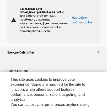
Социальные Сети
Необходимо Принять Файлы Cookie
Для работы этой функции
Настройки
warning
необходимо принять
файлов cookie
таргетинговые, функциональные
файлы cookie и файлы cookie
производительности.
Бренды Caterpillar
Caterpillar.com
Связаться С Caterpillar
This site uses cookies to improve your
experience. Some are required for the site to
Карта Сайта
function, while others support features,
performance, personalization, targeting, and
Cookie Settings
analytics.
Юридическая Информация
You can adjust your preferences anytime using