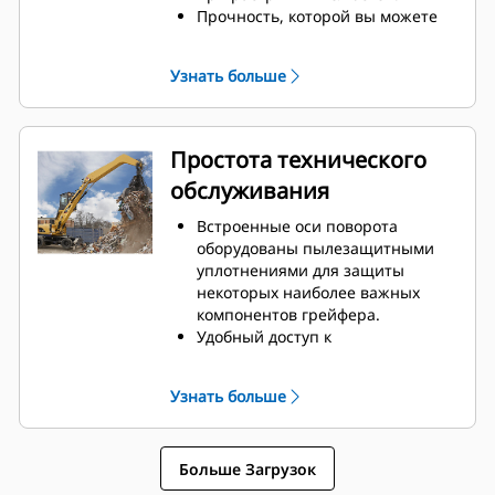
Прочность, которой вы можете
доверять. Внутренние зубья
монолитной конструкции и
Узнать больше
наконечники изготовлены из
высококачественной стали,
устойчивой к истиранию и
износу при трении
Простота технического
металлических поверхностей.
обслуживания
Встроенные оси поворота
оборудованы пылезащитными
уплотнениями для защиты
некоторых наиболее важных
компонентов грейфера.
Удобный доступ к
гидравлическим компонентам
позволяет ускорить выполнение
Узнать больше
технического обслуживания,
чтобы можно было больше
времени уделить перемещению
Больше Загрузок
материалов.