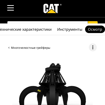
SEARCH
search
Технические характеристики
Инструменты
Осмотр
more_vert
Многочелюстные грейферы