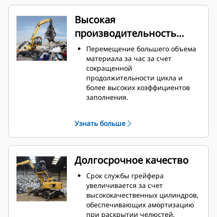
Высокая
производительность
наряду с меньшим
Перемещение большего объема
расходом топлива
материала за час за счет
сокращенной
продолжительности цикла и
более высоких коэффициентов
заполнения.
Машины Cat предварительно
запрограммированы с учетом
Узнать больше
оптимальных настроек
производительности захвата в
целях максимального улучшения
сопряжения и эффективности
Долгосрочное качество
машины и грейфера.
Срок службы грейфера
увеличивается за счет
высококачественных цилиндров,
обеспечивающих амортизацию
при раскрытии челюстей.