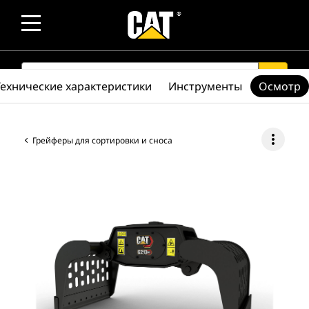
SEARCH
search
Технические характеристики
Инструменты
Осмотр
more_vert
Грейферы для сортировки и сноса