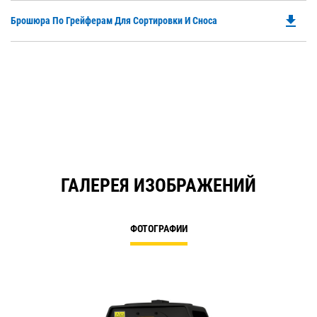
file_download
Do
Брошюра По Грейферам Для Сортировки И Сноса
P
O
in
a
N
Ta
ГАЛЕРЕЯ ИЗОБРАЖЕНИЙ
ФОТОГРАФИИ