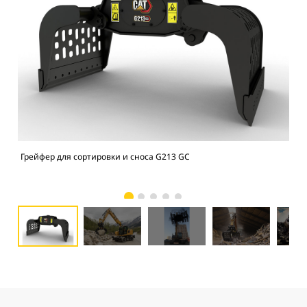
Грейфер для сортировки и сноса G213 GC
Гре
пер