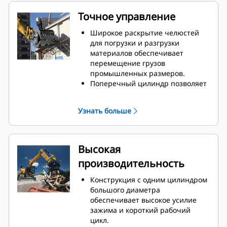
Точное управление
Широкое раскрытие челюстей
для погрузки и разгрузки
материалов обеспечивает
перемещение грузов
промышленных размеров.
Поперечный цилиндр позволяет
контролировать
синхронизированные челюсти и
Узнать больше
общую нагрузку при каждом
перемещении.
Ограничители смыкания для
обеспечения контакта встык и
Высокая
предотвращения перекрытия
производительность
челюстей позволяют
захватывать большие грузы или
Конструкция с одним цилиндром
подбирать, сортировать и
большого диаметра
размещать материалы
обеспечивает высокое усилие
небольших размеров.
зажима и короткий рабочий
Грязь и другие мелкие
цикл.
материалы просеиваются через