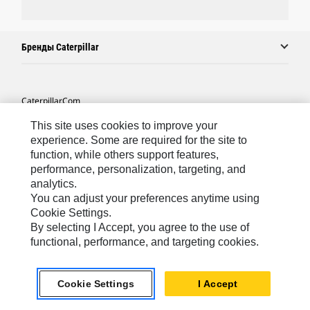
Бренды Caterpillar
Caterpillar.com
Связаться С Caterpillar
This site uses cookies to improve your
experience. Some are required for the site to
Карта Сайта
function, while others support features,
performance, personalization, targeting, and
Cookie Settings
analytics.
Юридическая Информация
You can adjust your preferences anytime using
Cookie Settings.
Конфиденциальность Личных Данных
By selecting I Accept, you agree to the use of
functional, performance, and targeting cookies.
CIS - Russian
© 2026 Caterpillar. Все права сохранены.
Cookie Settings
I Accept