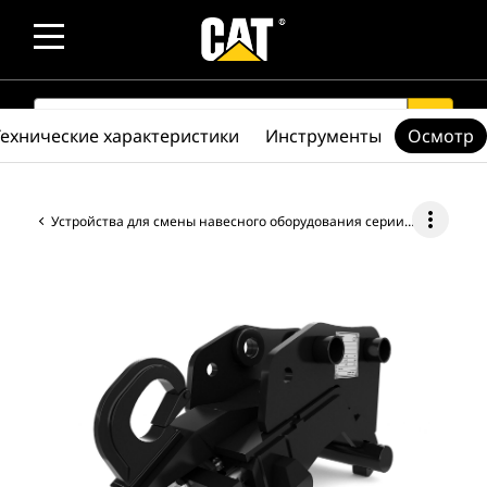
SEARCH
search
Технические характеристики
Инструменты
Осмотр
more_vert
Устройства для смены навесного оборудования серии CW