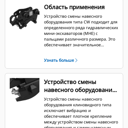
Область применения
Устройство смены навесного
оборудования типа CW подходит для
определенного ряда гидравлических
мини-экскаваторов (MHE) с
пальцами различного размера. Это
обеспечивает значительное
преимущество для клиентов,
которые владеют моделями MHE
Узнать больше
разных габаритов и которым
требуется возможность
использования одного ковша на
нескольких машинах.
Устройство смены
навесного оборудования
клиновидного типа
Устройство смены навесного
оборудования клиновидного типа
исключает вибрацию и
обеспечивает плотное крепление
между устройством смены навесного
оборудования и самим навесным