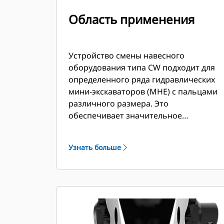
Область применения
Устройство смены навесного
оборудования типа CW подходит для
определенного ряда гидравлических
мини-экскаваторов (MHE) с пальцами
различного размера. Это
обеспечивает значительное
преимущество для клиентов, которые
владеют моделями MHE разных
Узнать больше
габаритов и которым требуется
возможность использования одного
ковша на нескольких машинах.