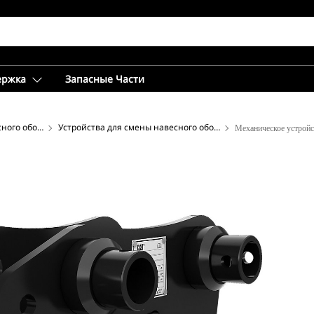
ержка
Запасные Части
Устройства для смены навесного оборудования ― экскаватор
Устройства для смены навесного оборудования серии CW
Механическое устрой