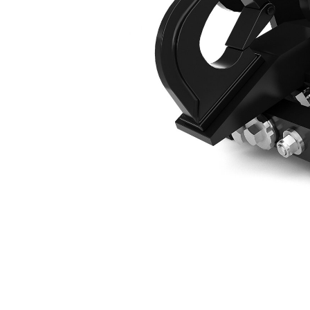
Механическое Устройство CW05, Крюк, Мини-Экскаваторы 3–4 Т
Пре
Изменение модели