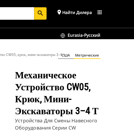
place
apps
Найти Дилера
search
Eurasia-Русский
ство CW05, крюк, мини-экскаваторы 3–4 т
США
Метрические
Механическое
Устройство CW05,
Крюк, Мини-
Экскаваторы 3–4 Т
Устройства Для Смены Навесного
Оборудования Серии CW