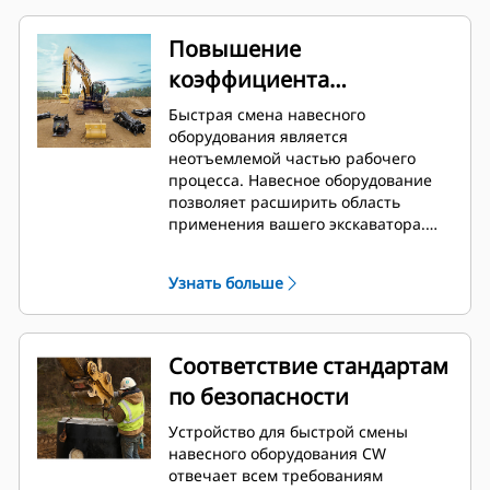
Повышение
коэффициента
использования вашей
Быстрая смена навесного
машины
оборудования является
неотъемлемой частью рабочего
процесса. Навесное оборудование
позволяет расширить область
применения вашего экскаватора.
Ваша машина становится
универсальным держателем
Узнать больше
навесного оборудования. Устройство
для быстрой смены навесного
оборудования CW стало
промышленным стандартом. За
Соответствие стандартам
последние 40 лет было продано
по безопасности
более 50 000 единиц. Устройство
может устанавливаться на машинах
Устройство для быстрой смены
разных классов и совместимо с
навесного оборудования CW
более чем 700 видами машин, как
отвечает всем требованиям
производства Cat, так и других