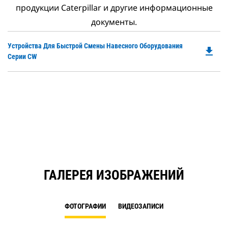
продукции Caterpillar и другие информационные
документы.
Do
Устройства Для Быстрой Смены Навесного Оборудования
file_download
P
Серии CW
O
in
a
N
Ta
ГАЛЕРЕЯ ИЗОБРАЖЕНИЙ
ФОТОГРАФИИ
ВИДЕОЗАПИСИ