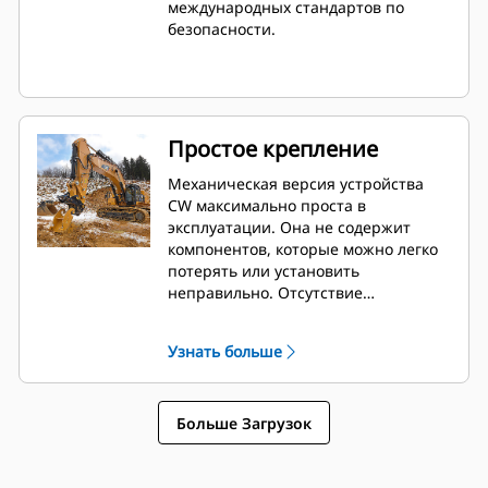
международных стандартов по
марок.
безопасности.
Простое крепление
Механическая версия устройства
CW максимально проста в
эксплуатации. Она не содержит
компонентов, которые можно легко
потерять или установить
неправильно. Отсутствие
необходимости в гидравлических
линиях. Доступны комплекты для
Узнать больше
модернизации, позволяющие без
проблем выполнить переход на
гидравлическую версию в любое
Больше Загрузок
время.