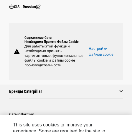
CIS ‧ Russian
Социальные Сети
Необходимо Принять Файлы Cookie
Для работы этой функции
Настройки
warning
необходимо принять
файлов cookie
таргетинговые, функциональные
файлы cookie и файлы cookie
производительности.
Бренды Caterpillar
Caterpillar.com
Связаться С Caterpillar
This site uses cookies to improve your
experience. Some are required for the site to