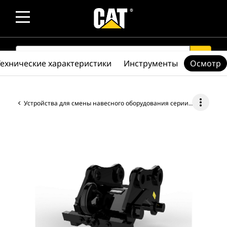
SEARCH
search
Технические характеристики
Инструменты
Осмотр
more_vert
Устройства для смены навесного оборудования серии CW