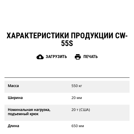
ХАРАКТЕРИСТИКИ ПРОДУКЦИИ CW-
55S
cloud_download
print
ЗАГРУЗИТЬ
ПЕЧАТЬ
Масса
550 кг
Ширина
20 мм
Номинальная нагрузка,
20 т (США)
подъемный крюк
Длина
650 мм