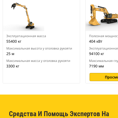
пределах безопасного рабочего
диапазона и предупреждает его
о приближении к пределу
устойчивости.
Узнавайте точное положение
экскаватора с помощью систем
GPS и ГЛОНАСС. Машина
Эксплуатационная масса
Полезная мощност
автоматически компенсирует
55400 кг
404 кВт
продольный и поперечный крен,
вызванный наклоном
Максимальная высота у оголовка рукояти
Эксплуатационная
поверхности.
25 м
94100 кг
Максимальная масса у оголовка рукояти
Максимальная гл
3300 кг
7190 мм
Просм
Средства И Помощь Экспертов На