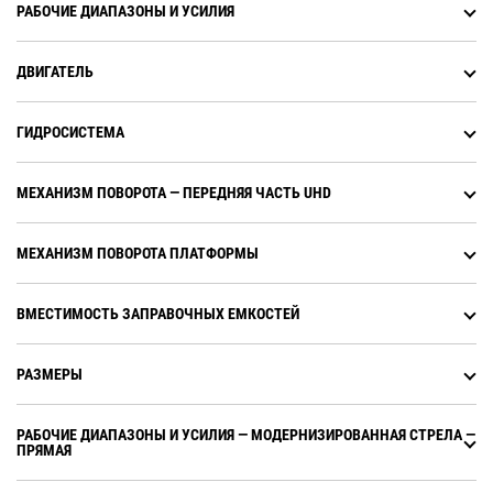
и общую загруженность.
РАБОЧИЕ ДИАПАЗОНЫ И УСИЛИЯ
комплектацию, легко
Контролируйте состояние
поддерживать чистоту
оборудования, коды
сердечников.
неисправностей, анализ
ДВИГАТЕЛЬ
жидкости и сроки проверки. Вы
сможете принимать
ГИДРОСИСТЕМА
обоснованные решения на
основе данных для снижения
эксплуатационных расходов.
МЕХАНИЗМ ПОВОРОТА ― ПЕРЕДНЯЯ ЧАСТЬ UHD
Функции управления
производительностью позволяют
анализировать общую
МЕХАНИЗМ ПОВОРОТА ПЛАТФОРМЫ
эффективность работы на
объекте. Отслеживайте
перемещенный объем грунта,
ВМЕСТИМОСТЬ ЗАПРАВОЧНЫХ ЕМКОСТЕЙ
производственные показатели и
полезную нагрузку, а также
РАЗМЕРЫ
данные Grade 3D и уплотнения.
Эти важные показатели
помогают снизить затраты и
РАБОЧИЕ ДИАПАЗОНЫ И УСИЛИЯ ― МОДЕРНИЗИРОВАННАЯ СТРЕЛА ―
повысить эффективность работы
ПРЯМАЯ
на объекте.
Remote Flash — мобильное