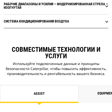
приложение, которое позволяет
РАБОЧИЕ ДИАПАЗОНЫ И УСИЛИЯ — МОДЕРНИЗИРОВАННАЯ СТРЕЛА ―
ИЗОГНУТАЯ
обновить бортовое программное
обеспечение, не привлекая
технического специалиста. С его
СИСТЕМА КОНДИЦИОНИРОВАНИЯ ВОЗДУХА
помощью можно устанавливать
обновления в любое удобное
время и повысить общую
эффективность работы.
Система бортового взвешивания
СОВМЕСТИМЫЕ ТЕХНОЛОГИИ И
Cat Payload поможет достичь
точных целевых значений
УСЛУГИ
нагрузки для повышения
Используйте подключенные данные и принципы
эффективности работы при
безопасности Caterpillar, чтобы повысить эффективность,
использовании
производительность и рентабельность вашего бизнеса.
модернизированной стрелы.
Подберите материал ковшом или
грейфером и получите оценку
веса в реальном времени, даже
EQUIPME
ASSIST
не раскачиваясь.
Комбинируйте функцию Payload
и VisionLink™ и удаленно
управляйте целевыми