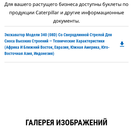
Для вашего растущего бизнеса доступны буклеты по
продукции Caterpillar и другие информационные
документы.
Do
Экскаватор Модели 340 (08D) Со Сверхдлинной Стрелой Для
P
Сноса Высоких Строений — Технические Характеристики
file_download
O
(Африка И Ближний Восток, Евразия, Южная Америка, Юго-
in
Восточная Азия, Индонезия)
a
N
Ta
ГАЛЕРЕЯ ИЗОБРАЖЕНИЙ