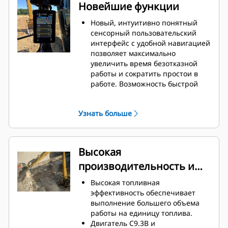
Новейшие функции
Новый, интуитивно понятный
сенсорный пользовательский
интерфейс с удобной навигацией
позволяет максимально
увеличить время безотказной
работы и сократить простои в
работе. Возможность быстрой
настройки машины и простой
доступ к информации, начиная с
Узнать больше
повторного заказа списков
навесного оборудования и
заканчивая созданием при
необходимости новых сочетаний
Высокая
навесного оборудования.
производительность и
Этот интерфейс позволяет
поддерживать точность и
снижение расхода
Высокая топливная
эффективно работать на
топлива
эффективность обеспечивает
протяжении своей смены.
выполнение большего объема
Интеграция в системе
работы на единицу топлива.
соединительных муфт и
Двигатель C9.3B и
навесного оборудования