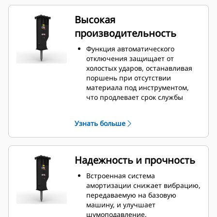
Высокая
производительность
Функция автоматического
отключения защищает от
холостых ударов, останавливая
поршень при отсутствии
материала под инструментом,
что продлевает срок службы
молота.
Возможность ручной
Узнать больше
регулировки с выбором высокой
скорости и максимальной
мощности поршня повышает
эффективность и
Надежность и прочность
производительность на объекте.
Стандартная функция
Встроенная система
шумоподавления дает
амортизации снижает вибрацию,
возможность использовать
передаваемую на базовую
молоты GC S в районах с
машину, и улучшает
повышенными требованиями к
шумоподавление.