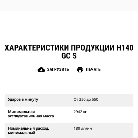
зарядки газом.
Быстрый и удобный доступ к
зонам обслуживания упрощает
уход за молотом.
ХАРАКТЕРИСТИКИ ПРОДУКЦИИ H140
GC S
cloud_download
print
ЗАГРУЗИТЬ
ПЕЧАТЬ
Ударов в минуту
От 250 до 550
Минимальная
2942 кг
эксплуатационная масса
Номинальный расход,
180 л/мин
минимальный