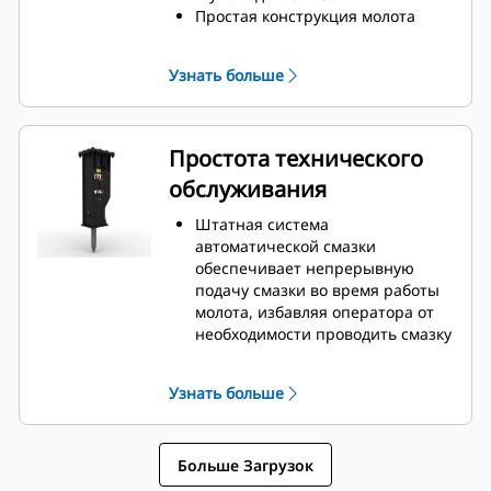
уровню шума, например, в
Простая конструкция молота
жилых кварталах или вблизи
облегчает техническое
больниц.
обслуживание и ускоряет
Узнать больше
процесс восстановления, что
позволяет снизить расходы на
владение и эксплуатацию.
Критически важные
Простота технического
гидравлические компоненты
обслуживания
расположены внутри корпуса и
защищены от повреждений, что
Штатная система
сокращает время простоя на
автоматической смазки
рабочей площадке.
обеспечивает непрерывную
подачу смазки во время работы
молота, избавляя оператора от
необходимости проводить смазку
вручную.
Нижнюю втулку со скользящей
Узнать больше
посадкой легко заменить в
полевых условиях, что сокращает
время обслуживания.
Больше Загрузок
Не требуется снимать молот с
машины для проверки его