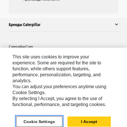
Бренды Caterpillar
Caterpillar.com
Связаться С Caterpillar
This site uses cookies to improve your
experience. Some are required for the site to
Карта Сайта
function, while others support features,
performance, personalization, targeting, and
Cookie Settings
analytics.
Юридическая Информация
You can adjust your preferences anytime using
Cookie Settings.
Конфиденциальность Личных Данных
By selecting I Accept, you agree to the use of
functional, performance, and targeting cookies.
CIS - Russian
© 2026 Caterpillar. Все права сохранены.
Cookie Settings
I Accept