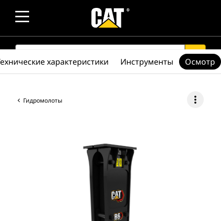
SEARCH
search
Технические характеристики
Инструменты
Осмотр
more_vert
Гидромолоты