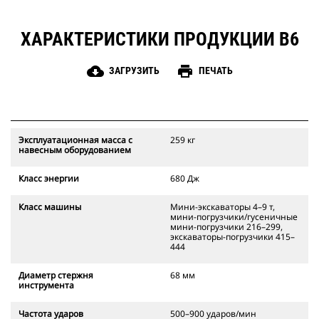
ХАРАКТЕРИСТИКИ ПРОДУКЦИИ B6
cloud_download
print
ЗАГРУЗИТЬ
ПЕЧАТЬ
Эксплуатационная масса с
259 кг
навесным оборудованием
Класс энергии
680 Дж
Класс машины
Мини-экскаваторы 4–9 т,
мини-погрузчики/гусеничные
мини-погрузчики 216–299,
экскаваторы-погрузчики 415–
444
Диаметр стержня
68 мм
инструмента
Частота ударов
500–900 ударов/мин