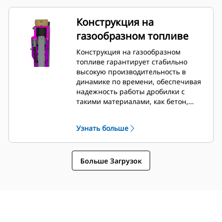
гаечного ключа. Гидравлические
линии и давление в задней части
Конструкция на
можно проверить и зарядить без
газообразном топливе
снятия дробилки с машины, что
позволяет контролировать ее
Конструкция на газообразном
состояние.
топливе гарантирует стабильно
высокую производительность в
динамике по времени, обеспечивая
надежность работы дробилки с
такими материалами, как бетон,
асфальт, горное порода, а также при
рытье траншей.
Узнать больше
Больше Загрузок