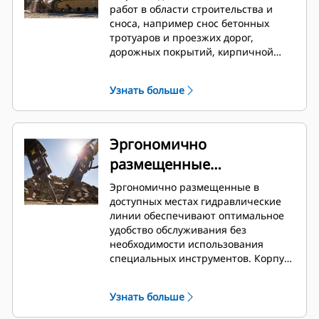
работ в области строительства и
сноса, например снос бетонных
тротуаров и проезжих дорог,
дорожных покрытий, кирпичной
кладки, подготовка участка и
ландшафтные работы, а также
Узнать больше
снятие мерзлой почвы для ремонта
коммунальных сетей.
Эргономично
размещенные
гидравлические линии
Эргономично размещенные в
доступных местах гидравлические
линии обеспечивают оптимальное
удобство обслуживания без
необходимости использования
специальных инструментов. Корпус
обеспечивает защиту от
воздействия усилий и загрязнений
Узнать больше
во время удара, а также достаточное
пространство для использования