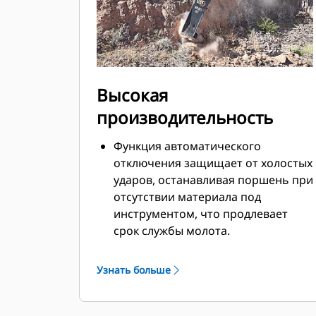
Высокая
производительность
Функция автоматического
отключения защищает от холостых
ударов, останавливая поршень при
отсутствии материала под
инструментом, что продлевает
срок службы молота.
Встроенная система амортизации
снижает вибрацию, передаваемую
Узнать больше
на базовую машину, и улучшает
шумоподавление.
Стандартная функция