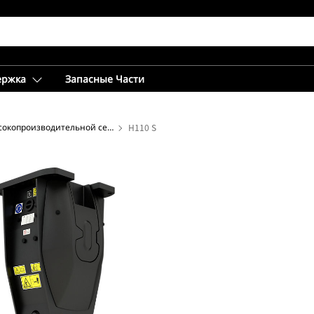
ержка
Запасные Части
Молоты высокопроизводительной серии
H110 S