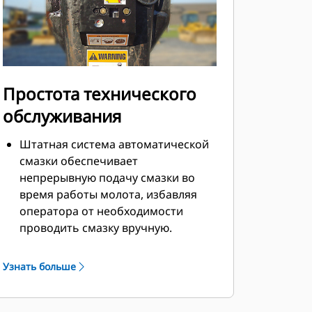
Простота технического
обслуживания
Штатная система автоматической
смазки обеспечивает
непрерывную подачу смазки во
время работы молота, избавляя
оператора от необходимости
проводить смазку вручную.
Нижнюю втулку со скользящей
посадкой и возможностью
Узнать больше
поворота на 90 градусов легко
заменить в полевых условиях, что
сокращает время обслуживания и