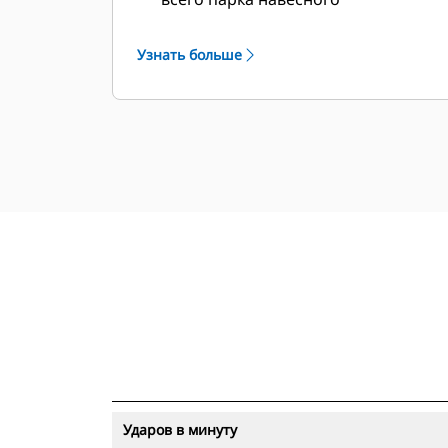
оборудования и машин можно из
единой точки. Молоты с
Узнать больше
технологией отслеживания можно
просматривать с помощью
приложения VisionLink®.
Обеспечьте безопасность вашего
имущества. При выходе за пределы
заданного участка молоты с
технологией отслеживания
отправляют оповещение. От вас
требуется лишь задать границы
участка.
Ударов в минуту