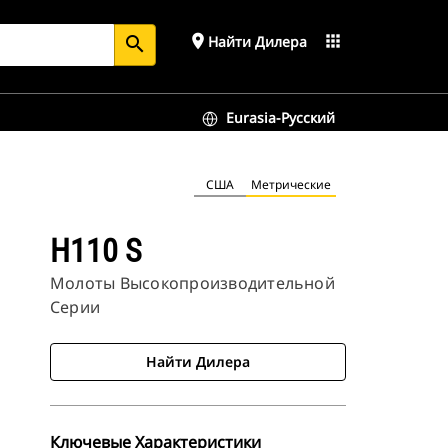
place
apps
Найти Дилера
search
Eurasia-Русский
США
Метрические
H110 S
Молоты Высокопроизводительной
Серии
Найти Дилера
Ключевые Характеристики