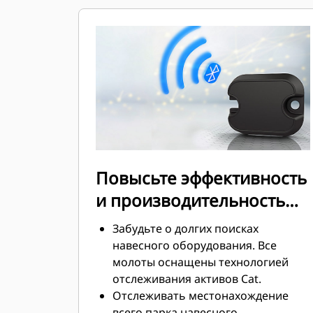
шумоподавления дает
возможность использовать
высокопроизводительный молот
на рабочих площадках с
повышенными требованиями к
уровню шума, например в жилых
кварталах или вблизи больниц.
Повысьте эффективность
и производительность
благодаря встроенным
Забудьте о долгих поисках
технологиям
навесного оборудования. Все
молоты оснащены технологией
отслеживания активов Cat.
Отслеживать местонахождение
всего парка навесного