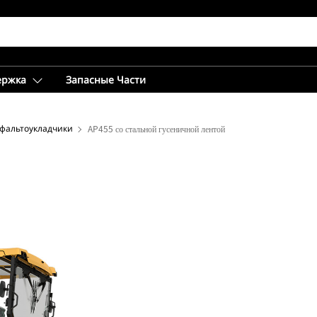
ержка
Запасные Части
сфальтоукладчики
AP455 со стальной гусеничной лентой