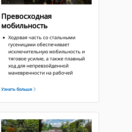
Превосходная
мобильность
Ходовая часть со стальными
гусеницами обеспечивает
исключительную мобильность и
тяговое усилие, а также плавный
ход для непревзойденной
маневренности на рабочей
площадке.
Гусеницы, вращающиеся в
Узнать больше
противоположных направлениях,
обеспечивают превосходную
маневренность в ограниченном
пространстве.
Автоматическая система
натяжения гусеницы, двойные