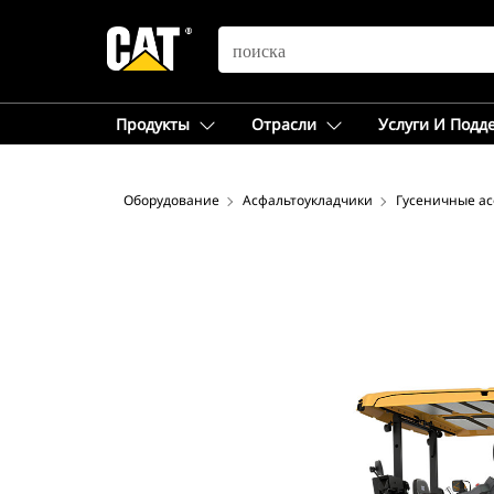
SEARCH
Продукты
Отрасли
Услуги И Подд
Оборудование
Асфальтоукладчики
Гусеничные а