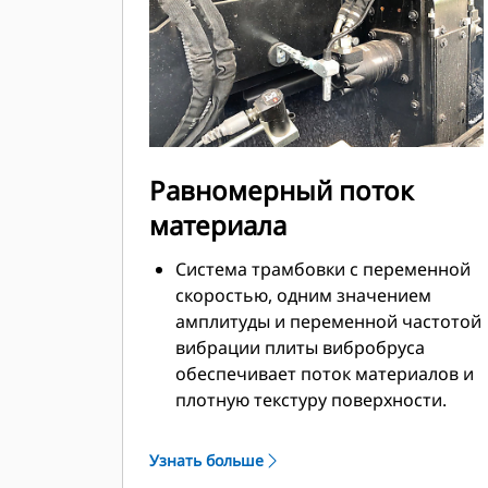
Глубина укладки до 300 мм (12
дюймов) позволяет выполнять
работы по укладке щебня.
Равномерный поток
материала
Система трамбовки с переменной
скоростью, одним значением
амплитуды и переменной частотой
вибрации плиты вибробруса
обеспечивает поток материалов и
плотную текстуру поверхности.
Малая высота под кузов самосвала
и короткая передняя часть
Узнать больше
улучшают поток материала и