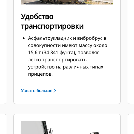
Удобство
транспортировки
Асфальтоукладчик и вибробрус в
совокупности имеют массу около
15,6 т (34 341 фунта), позволяя
легко транспортировать
устройство на различных типах
прицепов.
Длина менее 5,6 м (18 футов 4
дюйма) и ширина 2,55 м (8 футов 4
Узнать больше
дюйма) позволяют перевозить
машину во многих регионах без
специальных разрешений.
При наличии уширителей 225 мм (9
футов) транспортная ширина
составляет 3 м (10 футов), а ширина