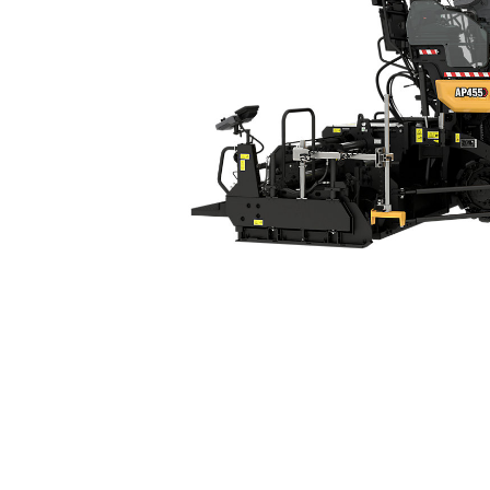
AP455 Со Стальной Гусеничной Лентой
Пре
Изменение модели