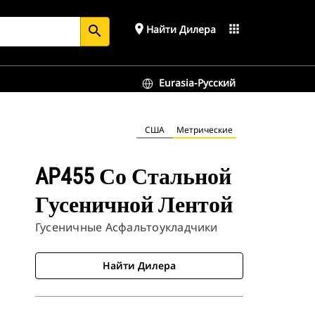
place
apps
Найти Дилера
search
Eurasia-Русский
США
Метрические
AP455 Со Стальной
Гусеничной Лентой
Гусеничные Асфальтоукладчики
Найти Дилера