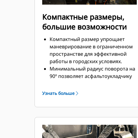
Компактные размеры,
большие возможности
Компактный размер упрощает
маневрирование в ограниченном
пространстве для эффективной
работы в городских условиях.
Минимальный радиус поворота на
90º позволяет асфальтоукладчику
поворачиваться и замощать колею
на обратном проходе.
Узнать больше
Стандартная ширина укладки с
использованием вибробруса SE47
VT составляет 2,4–4,7 м (7 футов 10
дюймов –15 футов 4 дюйма) при
максимальной ширине 6,0 м (19
футов 8 дюймов).