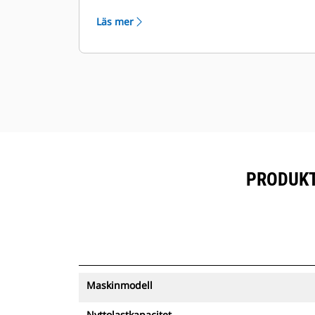
och det skrovliga material som ska
Läs mer
flyttas.
PRODUKTS
Maskinmodell
Nyttolastkapacitet