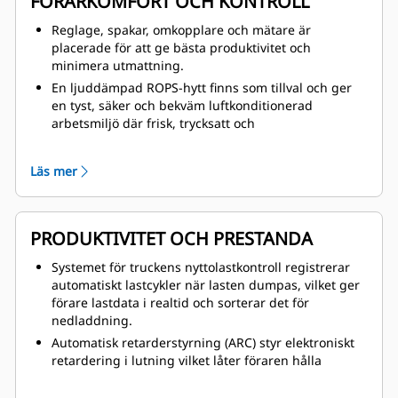
FÖRARKOMFORT OCH KONTROLL
hydrauliskt tryck och parkeringsbromsfunktion
ansätts med fjädrar och frigörs automatiskt. På så
Reglage, spakar, omkopplare och mätare är
sätt går det att bromsa även om hydraultrycket
placerade för att ge bästa produktivitet och
försvinner helt.
minimera utmattning.
Säkrare service med fästpinnar för korg, värmesköld
En ljuddämpad ROPS-hytt finns som tillval och ger
för avgassystem och brandvägg, hydrauliska
en tyst, säker och bekväm luftkonditionerad
ramledsslangar med bristningsskydd, fästpinnar för
arbetsmiljö där frisk, trycksatt och
bakläm (ejektorkorg) samt en varm och kall sida av
temperaturreglerad luft cirkulerar.
motorn.
Ergonomiskt, helt justerbart fjädrande säte med
Läs mer
tjocka kuddar som minskar trycket på ländryggen
och låren, samt ett brett, säkert och bekvämt
rullbälte.
PRODUKTIVITET OCH PRESTANDA
Bekväm ratt med lutning ger en bekväm
körställning, säkert grepp och bättre kontroll.
Systemet för truckens nyttolastkontroll registrerar
Ett oljekylt fyrhörnsbromssystem ger utmärkt
automatiskt lastcykler när lasten dumpas, vilket ger
kontroll. Det integrerade systemet kombinerar
förare lastdata i realtid och sorterar det för
färdbroms-, nödbroms-, parkeringsbroms- och
nedladdning.
retarderfunktionerna i samma robusta system för
Automatisk retarderstyrning (ARC) styr elektroniskt
optimal bromsningseffektivitet.
retardering i lutning vilket låter föraren hålla
optimala motorhastigheter för snabbare transport i
nedförsbacke och ökad produktivitet.