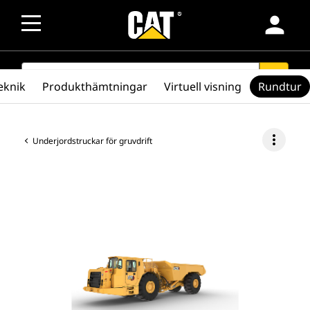
person
SEARCH
search
eknik
Produkthämtningar
Virtuell visning
Rundtur
more_vert
Underjordstruckar för gruvdrift