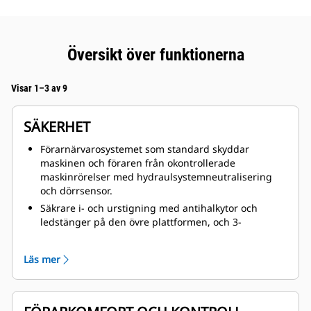
Översikt över funktionerna
Visar 1–3 av 9
SÄKERHET
Förarnärvarosystemet som standard skyddar
maskinen och föraren från okontrollerade
maskinrörelser med hydraulsystemneutralisering
och dörrsensor.
Säkrare i- och urstigning med antihalkytor och
ledstänger på den övre plattformen, och 3-
punktstillgång till både hytt och maskin.
ROPS-hytten är fjäderupphängd i ramen för att
Läs mer
isolera föraren från vibrationer.
Ett oljekylt fyrhörnsbromssystem ger utmärkt
kontroll. Med ett färdbromssystem som aktiveras av