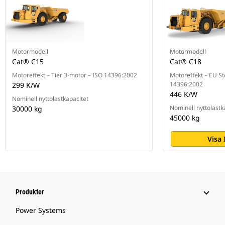
Motormodell
Motormodell
Cat® C15
Cat® C18
Motoreffekt – Tier 3-motor – ISO 14396:2002
Motoreffekt – EU St
14396:2002
299 K/W
446 K/W
Nominell nyttolastkapacitet
Nominell nyttolastk
30000 kg
45000 kg
Visa
Produkter
Power Systems