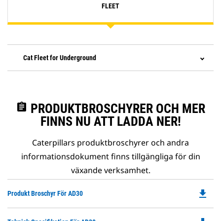
FLEET
Cat Fleet for Underground
assignment
PRODUKTBROSCHYRER OCH MER
FINNS NU ATT LADDA NER!
Caterpillars produktbroschyrer och andra
informationsdokument finns tillgängliga för din
växande verksamhet.
file_download
Do
Produkt Broschyr För AD30
P
O