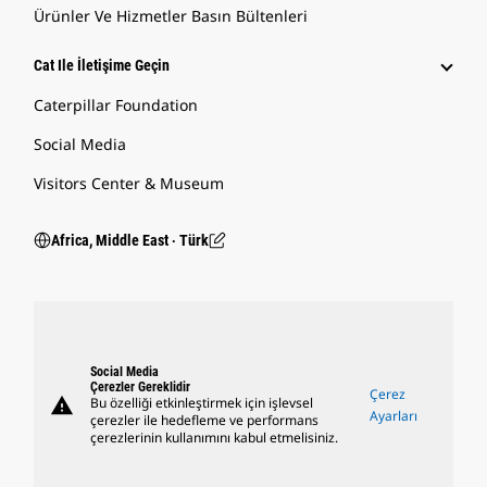
Ürünler Ve Hizmetler Basın Bültenleri
Cat Ile İletişime Geçin
Caterpillar Foundation
Social Media
Visitors Center & Museum
Africa, Middle East ‧ Türk
Social Media
Çerezler Gereklidir
Çerez
warning
Bu özelliği etkinleştirmek için işlevsel
Ayarları
çerezler ile hedefleme ve performans
çerezlerinin kullanımını kabul etmelisiniz.