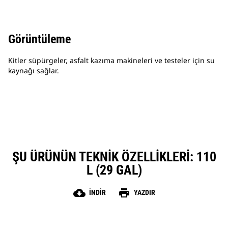
Görüntüleme
Kitler süpürgeler, asfalt kazıma makineleri ve testeler için su
kaynağı sağlar.
ŞU ÜRÜNÜN TEKNIK ÖZELLIKLERI: 110
L (29 GAL)
cloud_download
print
İNDIR
YAZDIR