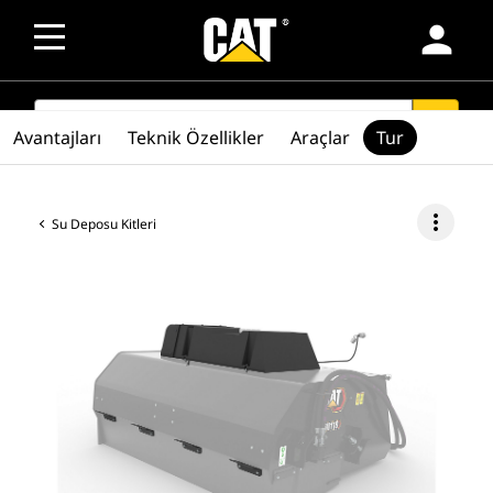
person
SEARCH
search
Avantajları
Teknik Özellikler
Araçlar
Tur
more_vert
Su Deposu Kitleri