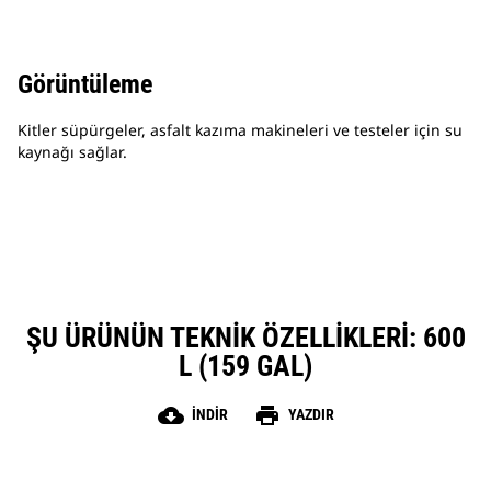
Görüntüleme
Kitler süpürgeler, asfalt kazıma makineleri ve testeler için su
kaynağı sağlar.
ŞU ÜRÜNÜN TEKNIK ÖZELLIKLERI: 600
L (159 GAL)
cloud_download
print
İNDIR
YAZDIR