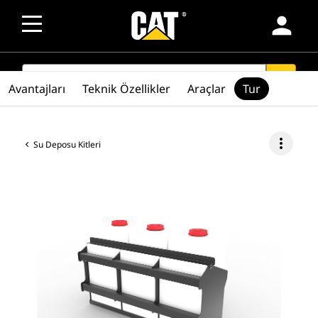
person
SEARCH
search
Avantajları
Teknik Özellikler
Araçlar
Tur
more_vert
Su Deposu Kitleri