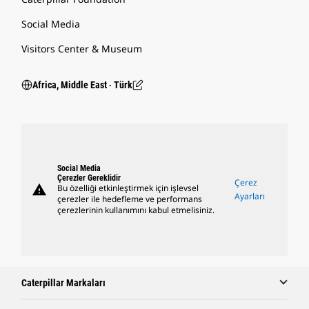
Social Media
Visitors Center & Museum
Africa, Middle East ‧ Türk
Social Media
Çerezler Gereklidir
Çerez
warning
Bu özelliği etkinleştirmek için işlevsel
Ayarları
çerezler ile hedefleme ve performans
çerezlerinin kullanımını kabul etmelisiniz.
Caterpillar Markaları