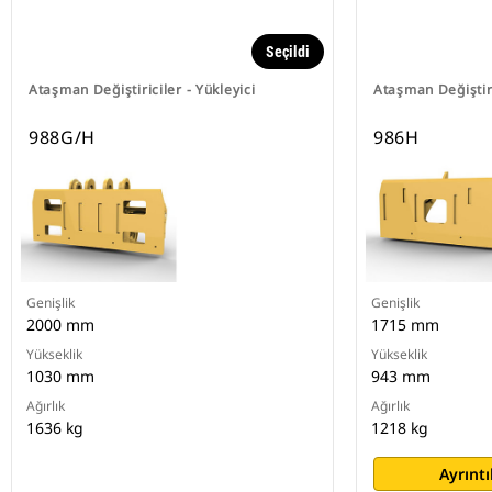
Seçildi
Ataşman Değiştiriciler - Yükleyici
Ataşman Değiştiri
988G/H
986H
Genişlik
Genişlik
2000 mm
1715 mm
Yükseklik
Yükseklik
1030 mm
943 mm
Ağırlık
Ağırlık
1636 kg
1218 kg
Ayrıntı