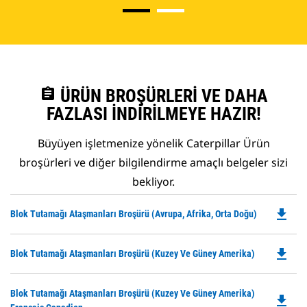
assignment
ÜRÜN BROŞÜRLERI VE DAHA
FAZLASI İNDIRILMEYE HAZIR!
Büyüyen işletmenize yönelik Caterpillar Ürün
broşürleri ve diğer bilgilendirme amaçlı belgeler sizi
bekliyor.
file_download
Do
Blok Tutamağı Ataşmanları Broşürü (Avrupa, Afrika, Orta Doğu)
P
O
file_download
Do
Blok Tutamağı Ataşmanları Broşürü (Kuzey Ve Güney Amerika)
in
P
a
O
N
Do
Blok Tutamağı Ataşmanları Broşürü (Kuzey Ve Güney Amerika)
in
file_download
Ta