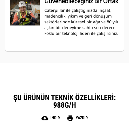
Güvenebileceğiniz Bir Ortak
Caterpillar ile çalıştığınızda inşaat,
madencilik, yıkım ve geri dönüşüm
sektörlerinde küresel bir ağa ve 80 yılı
aşkın bir deneyime sahip son derece
köklü bir teknoloji lideri ile çalışırsınız.
ŞU ÜRÜNÜN TEKNIK ÖZELLIKLERI:
988G/H
cloud_download
print
İNDIR
YAZDIR