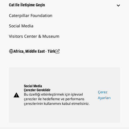
Cat Ile İletişime Geçin
Caterpillar Foundation
Social Media
Visitors Center & Museum
Africa, Middle East ‧ Türk
Social Media
Çerezler Gereklidir
Çerez
warning
Bu özelliği etkinleştirmek için işlevsel
Ayarları
çerezler ile hedefleme ve performans
çerezlerinin kullanımını kabul etmelisiniz.