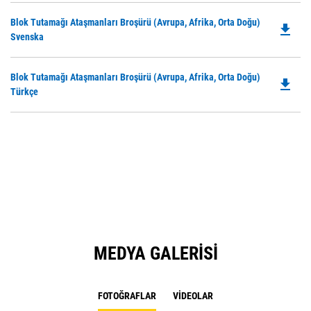
in
Do
Blok Tutamağı Ataşmanları Broşürü (Avrupa, Afrika, Orta Doğu)
a
file_download
P
Svenska
N
O
Ta
in
Do
Blok Tutamağı Ataşmanları Broşürü (Avrupa, Afrika, Orta Doğu)
a
file_download
P
Türkçe
N
O
Ta
in
a
N
Ta
MEDYA GALERISI
FOTOĞRAFLAR
VIDEOLAR