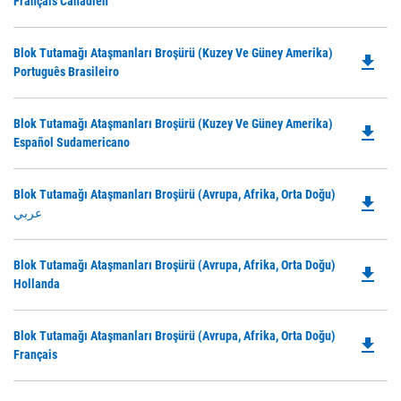
P
Français Canadien
a
O
N
in
Ta
Do
Blok Tutamağı Ataşmanları Broşürü (Kuzey Ve Güney Amerika)
a
file_download
P
Português Brasileiro
N
O
Ta
in
Do
Blok Tutamağı Ataşmanları Broşürü (Kuzey Ve Güney Amerika)
a
file_download
P
Español Sudamericano
N
O
Ta
in
Do
Blok Tutamağı Ataşmanları Broşürü (Avrupa, Afrika, Orta Doğu)
a
file_download
P
عربي
N
O
Ta
in
Do
Blok Tutamağı Ataşmanları Broşürü (Avrupa, Afrika, Orta Doğu)
a
file_download
P
Hollanda
N
O
Ta
in
Do
Blok Tutamağı Ataşmanları Broşürü (Avrupa, Afrika, Orta Doğu)
a
file_download
P
Français
N
O
Ta
in