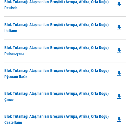
Do
Blok Tutamağı Ataşmanları Broşürü (Avrupa, Afrika, Orta Doğu)
a
file_download
P
Deutsch
N
O
Ta
in
Do
Blok Tutamağı Ataşmanları Broşürü (Avrupa, Afrika, Orta Doğu)
a
file_download
P
Italiano
N
O
Ta
in
Do
Blok Tutamağı Ataşmanları Broşürü (Avrupa, Afrika, Orta Doğu)
a
file_download
P
Polszczyzna
N
O
Ta
in
Do
Blok Tutamağı Ataşmanları Broşürü (Avrupa, Afrika, Orta Doğu)
a
file_download
P
Ру́сский Язы́к
N
O
Ta
in
Do
Blok Tutamağı Ataşmanları Broşürü (Avrupa, Afrika, Orta Doğu)
a
file_download
P
Çince
N
O
Ta
in
Do
Blok Tutamağı Ataşmanları Broşürü (Avrupa, Afrika, Orta Doğu)
a
file_download
P
Castellano
N
O
Ta