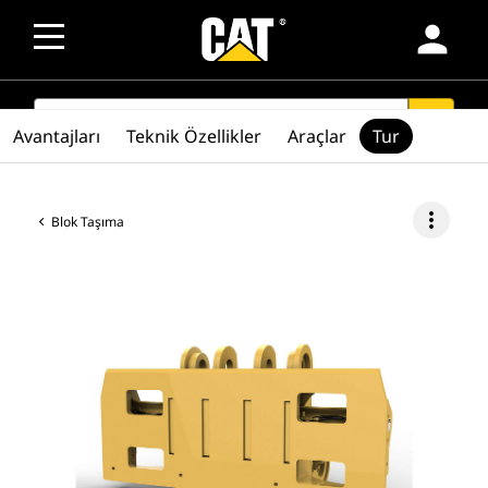
person
SEARCH
search
Avantajları
Teknik Özellikler
Araçlar
Tur
more_vert
Blok Taşıma