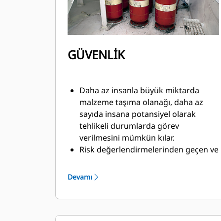
GÜVENLİK
Daha az insanla büyük miktarda
malzeme taşıma olanağı, daha az
sayıda insana potansiyel olarak
tehlikeli durumlarda görev
verilmesini mümkün kılar.
Risk değerlendirmelerinden geçen ve
katı kurallara ve düzenlemelere
uyacak şekilde tasarlanmış
Devamı
makineler.
Bakım personelinin güvenli ve rahat
erişimini sağlamak için her yere
merdivenler, yürüme yolları,