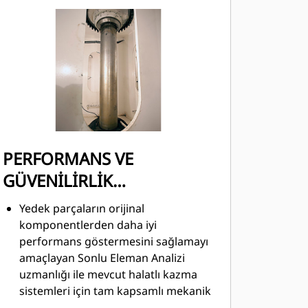
sunulur.
PERFORMANS VE
GÜVENİLİRLİK
YÜKSELTMELERİ
Yedek parçaların orijinal
komponentlerden daha iyi
performans göstermesini sağlamayı
amaçlayan Sonlu Eleman Analizi
uzmanlığı ile mevcut halatlı kazma
sistemleri için tam kapsamlı mekanik
komponent yükseltmeleri.