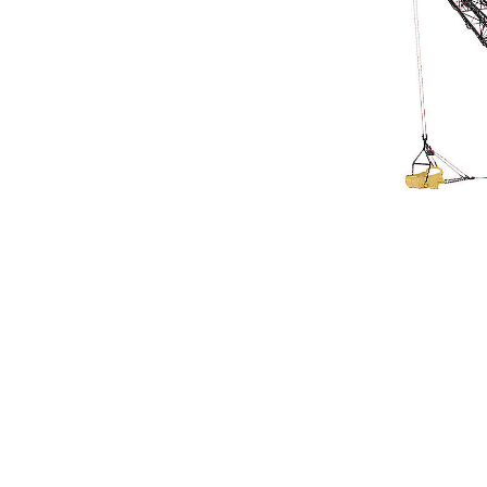
8000
Tekn
Modeli Değiştirin