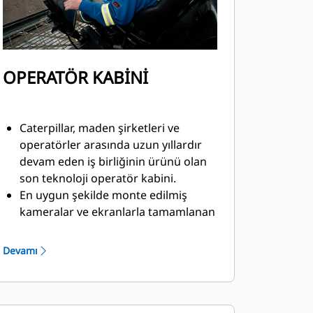
OPERATÖR KABİNİ
Caterpillar, maden şirketleri ve
operatörler arasında uzun yıllardır
devam eden iş birliğinin ürünü olan
son teknoloji operatör kabini.
En uygun şekilde monte edilmiş
kameralar ve ekranlarla tamamlanan
mükemmel görüş hattıyla sektör
lideri görüş alanı sağlar.
Devamı
Ergonomik, ayarlanabilir operatör
koltuğu, az çaba gerektiren
kumanda kolları ve operatör konforu
için optimize edilmiş çift ekranla