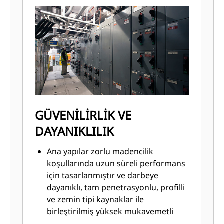
filolarına yönelik yükseltme
önerilerine uygulayan mühendisler.
GÜVENİLİRLİK VE
DAYANIKLILIK
Ana yapılar zorlu madencilik
koşullarında uzun süreli performans
için tasarlanmıştır ve darbeye
dayanıklı, tam penetrasyonlu, profilli
ve zemin tipi kaynaklar ile
birleştirilmiş yüksek mukavemetli
çelikten üretilir.