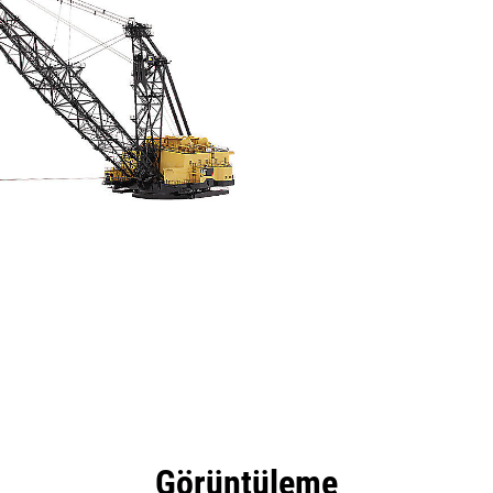
ik Özellikler
teknoloji
Ürün Yüklemelerini
Tur
Görüntüleme