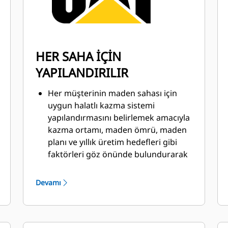
HER SAHA İÇİN
YAPILANDIRILIR
Her müşterinin maden sahası için
uygun halatlı kazma sistemi
yapılandırmasını belirlemek amacıyla
kazma ortamı, maden ömrü, maden
planı ve yıllık üretim hedefleri gibi
faktörleri göz önünde bulundurarak
madenlerle iş birliği içinde çalışan
uygulama mühendisleri.
Devamı
Maden ortamlarını analiz eden ve
bulguları yeni halatlı kazma
sistemlerine yönelik önerilere ve
mevcut halatlı kazma sistemi