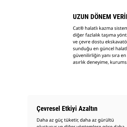
UZUN DÖNEM VERİ
Cat® halatlı kazma siste
diğer fazlalık taşıma yön
ve çevre dostu ekskavatö
sunduğu en güncel halatlı
güvenilirliğin yanı sıra e
asırlık deneyime, kurumsa
Çevresel Etkiyi Azaltın
Daha az güç tüketir, daha az gürültü
oluşturur ve diğer yöntemlere göre daha