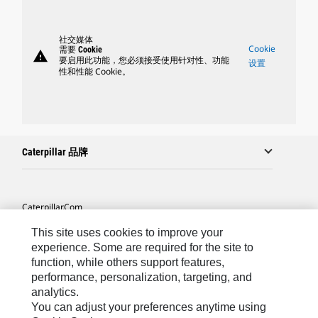
社交媒体
Cookie
需要 Cookie
warning
要启用此功能，您必须接受使用针对性、功能
设置
性和性能 Cookie。
Caterpillar 品牌
Caterpillar.com
联系 Caterpillar
This site uses cookies to improve your
experience. Some are required for the site to
站点地图
function, while others support features,
performance, personalization, targeting, and
Cookie Settings
analytics.
法律
You can adjust your preferences anytime using