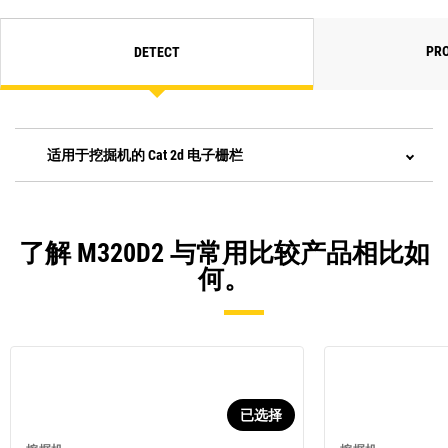
PRO
DETECT
适用于挖掘机的 Cat 2d 电子栅栏
了解 M320D2 与常用比较产品相比如
何。
已选择