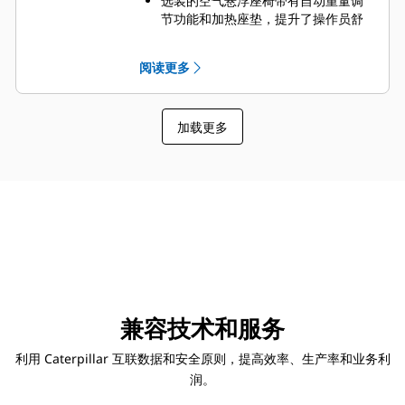
选装的空气悬浮座椅带有自动重量调
节功能和加热座垫，提升了操作员舒
适性和生产率。
大面积的玻璃、天窗以及安装在后部
阅读更多
的标准摄像头（其图像显示在全色彩
监视器上）提供了全方位的视野，大
大增强了安全性。
加载更多
采用变速风扇和远程冷却系统，降低
了噪声级别。
兼容技术和服务
利用 Caterpillar 互联数据和安全原则，提高效率、生产率和业务利
润。