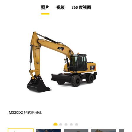
照片
视频
360 度视图
M320D2 轮式挖掘机
M3