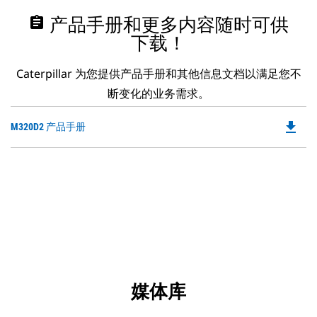
assignment
产品手册和更多内容随时可供
下载！
Caterpillar 为您提供产品手册和其他信息文档以满足您不
断变化的业务需求。
file_download
Do
M320D2 产品手册
P
O
in
a
N
Ta
媒体库