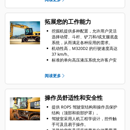
耗和噪声级别。
三种工作模式：强力模式、省油模式
和行驶模式。
恒定动力策略可以快速响应不断变化
拓展您的工作能力
的负载，从而在各种工作条件下提供
相同水平的动力。
挖掘机提供多种配置，允许用户灵活
有多种动臂和斗杆可供选择，可在各
选择动臂、斗杆、铲刀和/或支腿底盘
种应用场合下实现伸展距离和挖掘力
系统，从而满足各种应用的需求。
之间的出色平衡。
机动性高，M320D2 的行驶速度高达
专用的回转泵允许机器快速、平稳地
37 km/h。
执行组合移动，让用户可在回转的同
标准的单向高压液压系统允许客户安
时操作机具。
装液压锤等不需要添加额外管路的附
件。
阅读更多
可在监视器内预设 10 个液压泵流量和
压力设置，以便更快、更轻松地进行
工装（选装）操作。
铲斗连杆上集成的吊耳、重载提升模
操作员舒适性和安全性
式以及过载警告信号让操作员可以安
全地提升重型负载。
提供 ROPS 驾驶室结构和操作员保护
种类繁多的 Cat 工装让用户轻松处理
结构（顶部和前部护罩）。
任何手边的工作。
驾驶室采用人机工程学设计，控件触
手可及且易于操作。