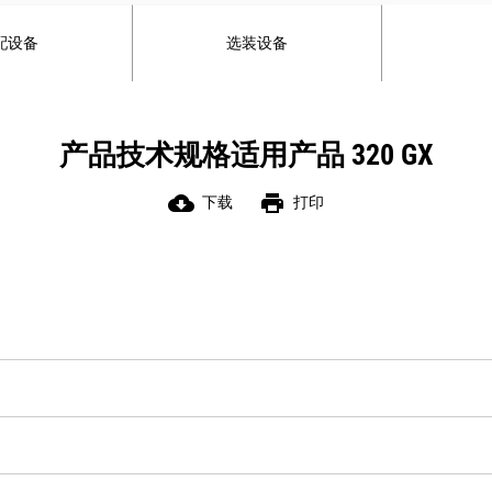
免提通话。
控制装置前面设有杯托和储物空间，可
配设备
选装设备
放置大容量水杯和宽屏手机；座椅后面
的储物空间可容纳一个大饭盒和其他物
品。
产品技术规格适用产品 320 GX
cloud_download
print
下载
打印