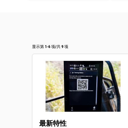
显示第 1-6 项/共 9 项
最新特性