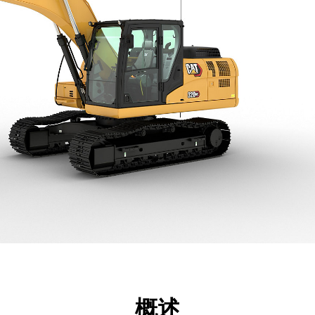
点
规格
工具
展示
概述