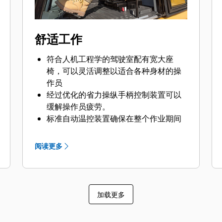
用寿命。
双重燃油过滤可以防止发动机受到脏污
柴油燃料的影响。
舒适工作
Cat 底盘系统坚固耐用，可吸收作业现
场应力，从而提高性能和耐用性。
符合人机工程学的驾驶室配有宽大座
履带销和衬套之间通过润滑脂进行密
椅，可以灵活调整以适合各种身材的操
封，可以降低行驶噪音并防止碎屑进
作员
入，从而有助于延长底盘系统的使用寿
经过优化的省力操纵手柄控制装置可以
命。
缓解操作员疲劳。
标准自动温控装置确保在整个作业期间
都能保持舒适的温度。
驾驶室出色的作业现场视野提高了生产
阅读更多
率和安全性。
提供收音机、耳机辅助端口和用于连接
以及给设备充电的 USB 端口等便利配
置；24V 直流电插座可提高手机充电速
加载更多
度。
使用无线电的 Bluetooth® 技术来进行