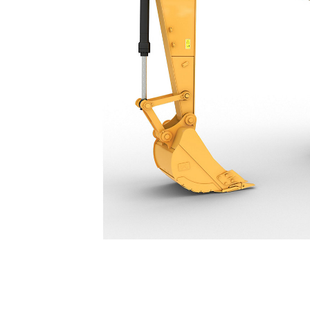
320 GX
优
更改型号