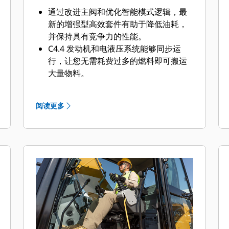
通过改进主阀和优化智能模式逻辑，最
新的增强型高效套件有助于降低油耗，
并保持具有竞争力的性能。
C4.4 发动机和电液压系统能够同步运
行，让您无需耗费过多的燃料即可搬运
大量物料。
快速循环时间有效提高了生产率。
Cat® 一般负荷型挖掘铲斗助您轻松搬运
阅读更多
松软、潮湿和粘性物料。
预留液压锤安装位置的阀装置为标准配
置，增强了多功能性。
动臂、斗杆以及铲斗连杆经过强化，以
最大限度地提高耐用性。
凭借 52º C（125º F）的标准高温环境温
度能力和 -25º C（-13º F）的冷启动能
力，应对炎热和寒冷的天气。
自动液压油预热功能可使您在寒冷天气
下更快地工作，并有助于延长部件的使