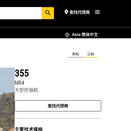
place
apps
查找代理商
search
Asia-简体中文
美制
公制
355
NR4
大型挖掘机
查找代理商
主要技术规格