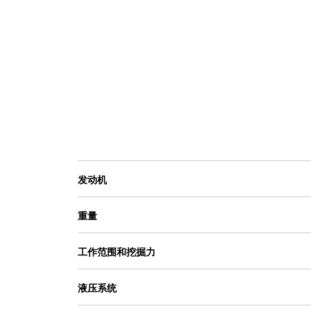
能，可消除芯体上的碎屑，并且无需操
作员的干预。
带预滤器的先进进气滤清器具有高容尘
量。
带有集成式预滤器的最新型发动机空气
滤清器，使用寿命超过了径向密封空气
滤清器。
发动机
重量
工作范围和挖掘力
液压系统