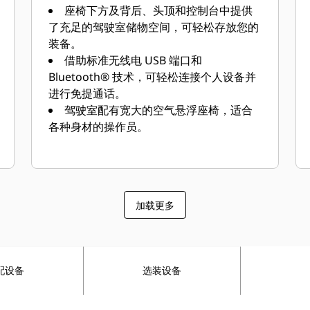
座椅下方及背后、头顶和控制台中提供
借助辅助液压选件为，您可以使用种类
了充足的驾驶室储物空间，可轻松存放您的
繁多的 Cat® 工装。
装备。
自动预热功能可在寒冷天气下更快地加
借助标准无线电 USB 端口和
热液压油，并有助于延长部件的使用寿
Bluetooth® 技术，可轻松连接个人设备并
命。
进行免提通话。
完美应对温度挑战，为您的正常工作保
驾驶室配有宽大的空气悬浮座椅，适合
驾护航。该挖掘机具有 52°C（125°F）
各种身材的操作员。
的高温环境工作能力以及 –
18°C（-0.4°F）的标准冷起动能力。
发动机配备后处理系统，无需操作员输
入或停机，符合中国国四非道路排放标
准。
加载更多
配设备
选装设备