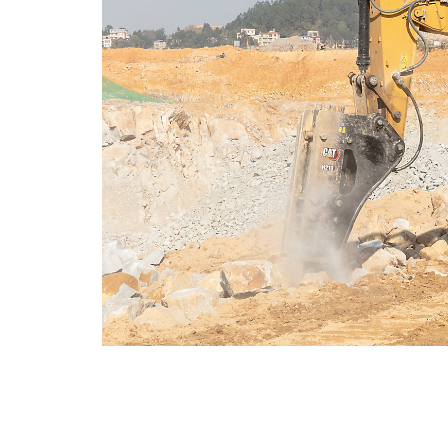
355
优
更改型号