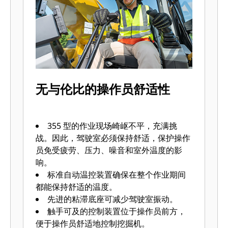
度与重量比？这就是 Caterpillar 在动
臂、斗杆和机架等高应力区域中集成隔
板的原因。在不显著增加重量的情况下
强化机器，还可以长期提供可靠的性
能，即使在最恶劣的环境中也是如此。
油缸连杆配有额外的耐磨环进行强化，
以帮助减少机油泄漏。车身采用厚隔
无与伦比的操作员舒适性
板，以延长使用寿命。厚履带连杆具有
大螺栓接头，有助于螺栓的固位。重负
荷动臂采用大的轴直径，可以防止弯曲
355 型的作业现场崎岖不平，充满挑
和机油泄露，同时提升了 355 的负载能
战。因此，驾驶室必须保持舒适，保护操作
力，这意味着您的生产过程更加可靠。
员免受疲劳、压力、噪音和室外温度的影
履带销和衬套之间通过润滑脂进行密
响。
封，可以降低行驶噪音并防止碎屑进
标准自动温控装置确保在整个作业期间
入，从而延长底盘系统的使用寿命。
都能保持舒适的温度。
中央履带导向护罩可在斜坡上行驶和作
先进的粘滞底座可减少驾驶室振动。
业时帮助挖掘机履带对齐。
触手可及的控制装置位于操作员前方，
倾斜的履带架可防止泥土和碎屑堆积，
便于操作员舒适地控制挖掘机。
有助于降低履带损坏的风险。