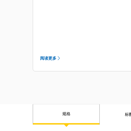
行状况综合管理系统会向操作员提供分
步维修指导和所需零件，有助于避免不
必要的停机时间。
可通过驾驶室内的监视器跟踪挖掘机的
滤清器使用寿命和保养周期。
燃油和发动机机油滤清器从上部平台即
可完成更换，每 1000 工时同步更换。
最新型液压油滤清器可提供优异的过滤
阅读更多
性能，并配有反排阀，以在更换滤清器
时保持油液清洁，并且更换间隔长达
3000 工时，提高了效率和便捷性。
SM
地面设置的计划油样分析（S·O·S
）采
样口延长了采样间隔，简化了保养工
作，并能够快速、轻松地抽取样本进行
液体分析。
使用 Cat® 原装机油和滤清器并进行常
规格
标
规 S∙O∙S 监控，可延长当前维修间隔，
从而获得更长的正常运行时间。
高效液压风扇具备可程控的自动反转功