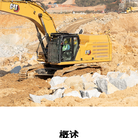
点
规格
工具
展示
概述