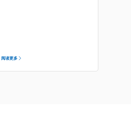
借助 360° 优质照明组件，清楚查看机器
周边情况。底盘、驾驶室、动臂、侧面
和后部配有 1800 流明的灯，为操作员
和地面人员照亮作业现场。
还可以选装检测照明套件来照亮发动
机、泵、蓄电池和冷却舱室，让检修工
作更轻松。
请考虑为您的设备机群添加 Cat®
阅读更多
Command。使用远程控制系统，远离
潜在危险。非视距套件配有 Wi-Fi 无线
电、摄像头和麦克风，可以在任何地点
工作。
标配后视摄像头。升级到 360° 视野，您
将可以在单个视图中轻松查看挖掘机周
围的物体和人员。
更小的驾驶室立柱、宽大的车窗和平坦
的发动机罩设计让您在沟渠内侧、每个
回转方向和背后都能享有卓越的视野。
加装回转警报，从沟渠旋转至料堆再返