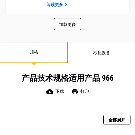
靠性并延长了部件使用寿命。
阅读更多
新一代机具泵能在较低的发动机转速
下增加流量并提高液压响应能力。
加载更多
规格
标配设备
产品技术规格适用产品 966
cloud_download
print
下载
打印
全部展开