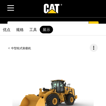
SEARCH
search
优点
规格
工具
展示
more_vert
中型轮式装载机