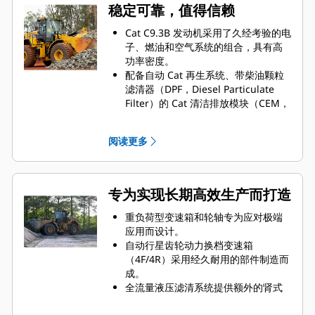
带来更好的操控性能和更高的效率：
稳定可靠，值得信赖
配方模式确保精准的物料混合，而扩
展拆分模式可简化负载跟踪，从而提
Cat C9.3B 发动机采用了久经考验的电
升生产率和减少错误。
子、燃油和空气系统的组合，具有高
一次寿命铲刃 GET 提供可靠的性能并
功率密度。
可减少停机时间，具备减少更换次
配备自动 Cat 再生系统、带柴油颗粒
数、降低维护成本等优势，助您最大
滤清器（DPF，Diesel Particulate
限度提升生产效率。
Filter）的 Cat 清洁排放模块（CEM，
自动设定轮胎功能经过了改进，在继
Clean Emissions Module），以及柴
续简化设置的同时，确保提供最优性
油机尾气处理液（DEF，Diesel
阅读更多
能，帮助您节省时间和减少磨损，实
Exhaust Fluid）箱和泵。
现更顺畅、更高效的操作。
配备电动燃油注油泵、油水分离器和
操作员可以使用车载二维码，即时查
燃油细滤器。
看培训视频和功能指南*。
通过部件设计和机器验证流程，它实
专为实现长期高效生产而打造
现了无与伦比的可靠性和正常运行时
间。
重负荷型变速箱和轮轴专为应对极端
应用而设计。
自动行星齿轮动力换档变速箱
（4F/4R）采用经久耐用的部件制造而
成。
全流量液压滤清系统提供额外的肾式
回路滤清功能，提高了液压系统的可