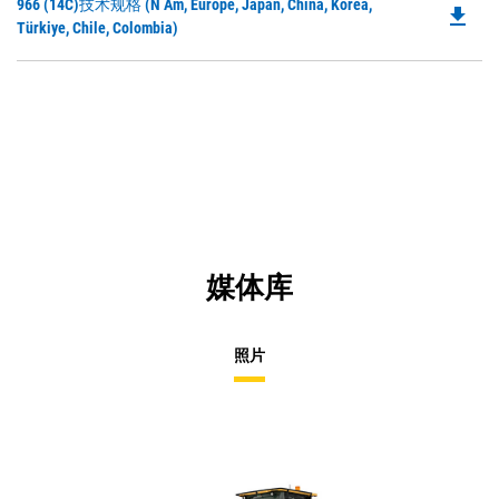
Do
966 (14C)技术规格 (N Am, Europe, Japan, China, Korea,
a
file_download
P
Türkiye, Chile, Colombia)
N
O
Ta
in
a
N
Ta
媒体库
照片