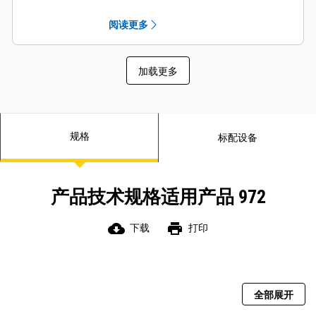
回路滤清功能，提高了液压系统的可
靠性并延长了部件使用寿命。
阅读更多
新一代机具泵能在较低的发动机转速
下增加流量并提高液压响应能力。
加载更多
规格
标配设备
产品技术规格适用产品 972
cloud_download
print
下载
打印
全部展开