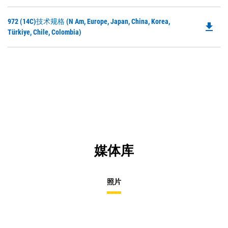
O
in
Do
972 (14C)技术规格 (N Am, Europe, Japan, China, Korea,
a
file_download
P
Türkiye, Chile, Colombia)
N
O
Ta
in
a
N
Ta
媒体库
照片