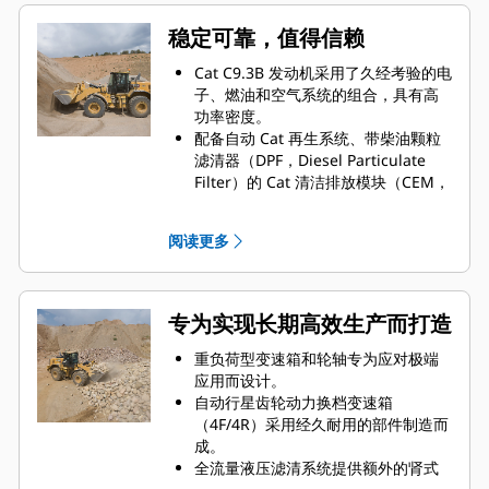
Cat Advanced Payload 现在可以为您
带来更好的操控性能和更高的效率：
稳定可靠，值得信赖
配方模式确保精准的物料混合，而扩
展拆分模式可简化负载跟踪，从而提
Cat C9.3B 发动机采用了久经考验的电
升生产率和减少错误。
子、燃油和空气系统的组合，具有高
一次寿命铲刃 GET 提供可靠的性能并
功率密度。
可减少停机时间，具备减少更换次
配备自动 Cat 再生系统、带柴油颗粒
数、降低维护成本等优势，助您充分
滤清器（DPF，Diesel Particulate
提升作业效率。
Filter）的 Cat 清洁排放模块（CEM，
自动设定轮胎功能经过了改进，在继
Clean Emissions Module），以及柴
续简化设置的同时，确保提供最优性
油机尾气处理液（DEF，Diesel
阅读更多
能，帮助您节省时间和减少磨损，实
Exhaust Fluid）箱和泵。
现更顺畅、更高效的操作。
配备电动燃油注油泵、油水分离器和
操作员可以使用车载二维码，即时查
燃油细滤器。
看培训视频和功能指南*。
通过部件设计和机器验证流程，它实
专为实现长期高效生产而打造
现了无与伦比的可靠性和正常运行时
间。
重负荷型变速箱和轮轴专为应对极端
应用而设计。
自动行星齿轮动力换档变速箱
（4F/4R）采用经久耐用的部件制造而
成。
全流量液压滤清系统提供额外的肾式