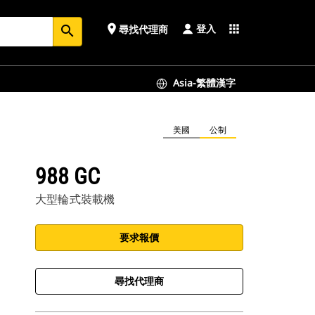
登入
place
apps
尋找代理商
search
Asia-繁體漢字
美國
公制
988 GC
大型輪式裝載機
要求報價
尋找代理商