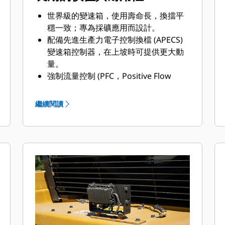
世界級的變速箱，使用壽命長，換擋平
穩一致；專為採礦應用而設計。
配備先進生產力電子控制換檔 (APECS)
變速箱控制器，在上坡時可提供更大動
量。
強制流量控制 (PFC，Positive Flow
Control) 液壓系統可提高效率、鏟斗駕
馭感和反應靈敏度，並具有穩定的效
繼續閱讀
能。
先進過濾系統可有效提高液壓系統的效
能和可靠性。
葉輪離合器變矩器 (ICTC) 可根據地面條
件調整扭矩，有助於大幅降低輪胎打
滑。
先進過濾系統可有效提高液壓系統的效
能和可靠性。