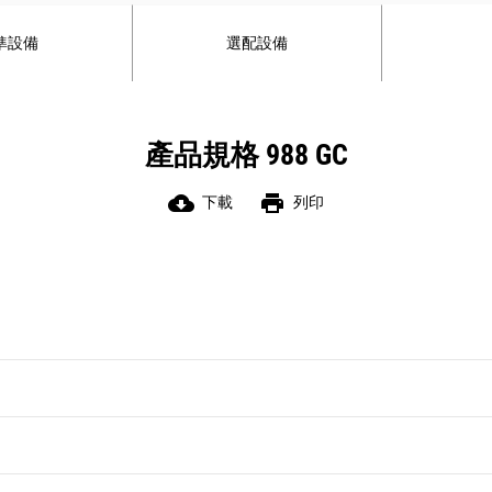
的生產力和獲利能力。
標準作業機具識別功能，可偵測鏟斗安
準設備
選配設備
裝狀態。
*不得用於商務用途。
產品規格 988 GC
cloud_download
print
下載
列印