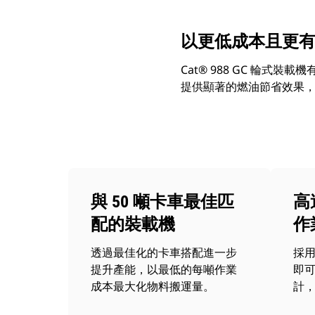
以更低成本且更
Cat® 988 GC 輪
提供顯著的燃油節省效果，
與 50 噸卡車最佳匹
高
配的裝載機
作
透過最佳化的卡車搭配進一步
採
提升產能，以最低的每噸作業
即
成本最大化物料搬運量。
計