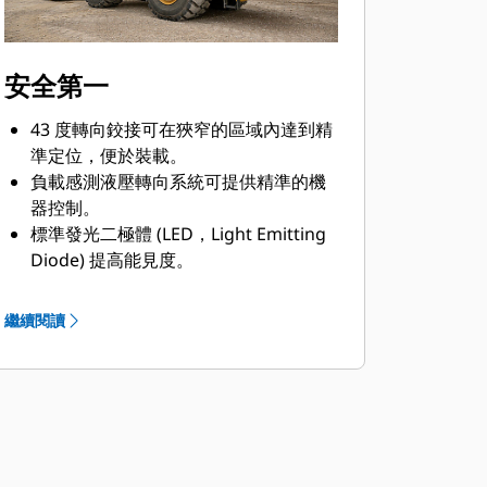
安全第一
43 度轉向鉸接可在狹窄的區域內達到精
準定位，便於裝載。
負載感測液壓轉向系統可提供精準的機
器控制。
標準發光二極體 (LED，Light Emitting
Diode) 提高能見度。
左右兩側可選配 45 度角階梯。
電腦化監控系統包含警告指示器。
繼續閱讀
標準後 Cat 視覺系統可提升機器後方的
視野，協助您強化安全、放心作業。
加壓式駕駛室的空氣經過濾清，並降低
噪音量。