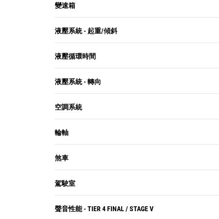
變速箱
液壓系統 - 起重/傾斜
液壓循環時間
液壓系統 - 轉向
空調系統
輪軸
煞車
駕駛室
聲音性能 - TIER 4 FINAL / STAGE V