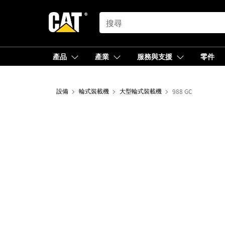
SEARCH
產品
產業
服務與支援
零件
設備
輪式裝載機
大型輪式裝載機
988 GC