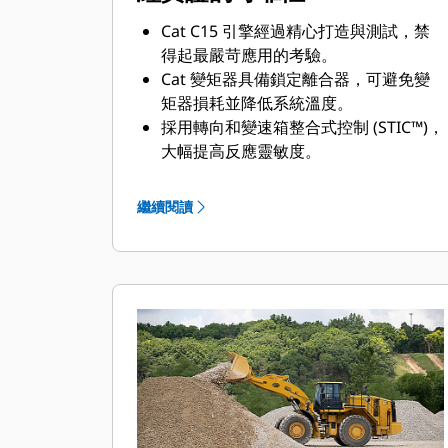
Cat C15 引擎經過精心打造與測試，禁
得起最嚴苛應用的考驗。
Cat 變矩器具備鎖定離合器，可避免變
矩器損耗並降低系統溫度。
採用轉向和變速箱整合式控制 (STIC™)，
大幅提高反應靈敏度。
改善功率和控制性，更有效率地搬運更
多物料。
繼續閱讀
變速箱空檔器踏板有助於延長行駛煞車
使用壽命，並允許在靜止裝載期間提供
全功率。
機械致動電子單體噴射 (MEUI™) 燃油系
統和先進柴油引擎管理 (ADEM™) A5 電
控模組能管理供油量，以發揮最佳性能
並讓引擎迅速反應。