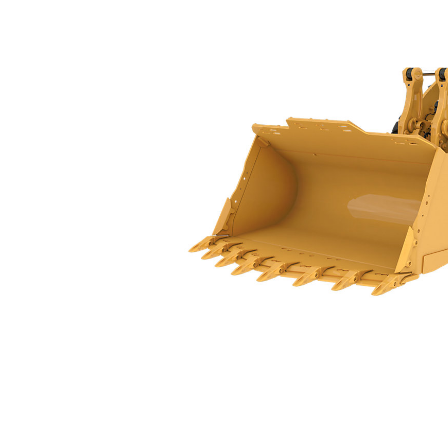
988 GC
規
變更機型