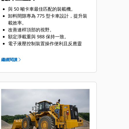
與 50 噸卡車最佳匹配的裝載機。
卸料間隙專為 775 型卡車設計，提升裝
載效率。
改善連桿頂部的視野。
額定淨載重與 988 保持一致。
電子液壓控制裝置操作便利且反應靈
敏，有助於提高駕駛員生產力。
整合式轉向和變速箱控制器。
繼續閱讀