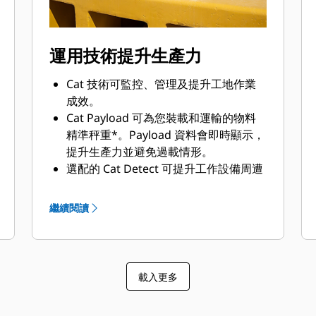
運用技術提升生產力
Cat 技術可監控、管理及提升工地作業
成效。
Cat Payload 可為您裝載和運輸的物料
精準秤重*。Payload 資料會即時顯示，
提升生產力並避免過載情形。
選配的 Cat Detect 可提升工作設備周遭
環境的警覺性並發出警示，協助保障工
地人員與資產的安全。
繼續閱讀
Product Link™ 可讓您以無線方式連線
至設備，方便您取得業務運作所需的必
要資訊。取得機器或機隊運作情況的寶
貴深入分析資訊。
載入更多
選配的先進生產力訂閱提供可據以行動
的全方位資訊，協助您管理與提升作業