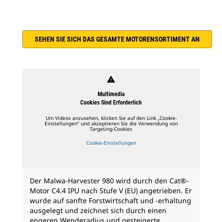
SEHEN SIE SICH DAS GESAMTE MOTORENSORTIMENT AN
warning
Multimedia
Cookies Sind Erforderlich
Um Videos anzusehen, klicken Sie auf den Link „Cookie-
Einstellungen“ und akzeptieren Sie die Verwendung von
Targeting-Cookies
Cookie-Einstellungen
Der Malwa-Harvester 980 wird durch den Cat®-
Motor C4.4 IPU nach Stufe V (EU) angetrieben. Er
wurde auf sanfte Forstwirtschaft und -erhaltung
ausgelegt und zeichnet sich durch einen
engeren Wenderadius und gesteigerte