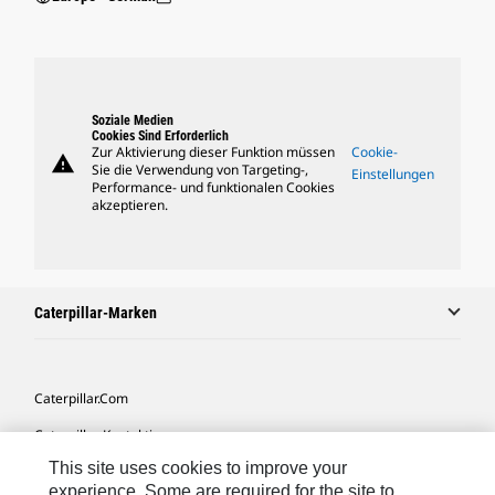
Soziale Medien
Cookies Sind Erforderlich
Zur Aktivierung dieser Funktion müssen
Cookie-
warning
Sie die Verwendung von Targeting-,
Einstellungen
Performance- und funktionalen Cookies
akzeptieren.
Caterpillar-Marken
Caterpillar.com
Caterpillar Kontaktieren
This site uses cookies to improve your
Meine Marketing-Präferenzen
experience. Some are required for the site to