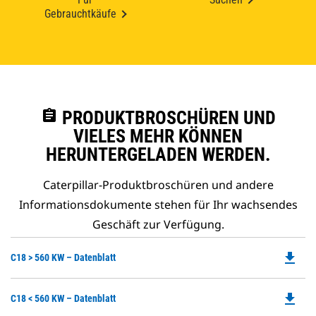
Gebrauchtkäufe
assignment
PRODUKTBROSCHÜREN UND
VIELES MEHR KÖNNEN
HERUNTERGELADEN WERDEN.
Caterpillar-Produktbroschüren und andere
Informationsdokumente stehen für Ihr wachsendes
Geschäft zur Verfügung.
file_download
Do
C18 > 560 KW – Datenblatt
P
O
file_download
Do
C18 < 560 KW – Datenblatt
in
P