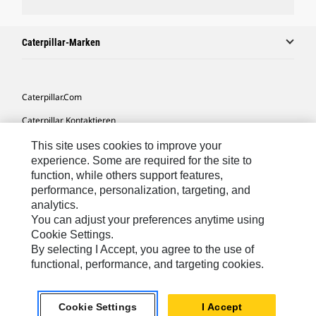
Caterpillar-Marken
Caterpillar.com
Caterpillar Kontaktieren
Meine Marketing-Präferenzen
This site uses cookies to improve your
experience. Some are required for the site to
Seitenübersicht
function, while others support features,
performance, personalization, targeting, and
Cookie Settings
analytics.
Rechtliche Hinweise
You can adjust your preferences anytime using
Cookie Settings.
Datenschutz
By selecting I Accept, you agree to the use of
functional, performance, and targeting cookies.
Europe-German
© 2026 Caterpillar. Alle Rechte vorbehalten.
Cookie Settings
I Accept