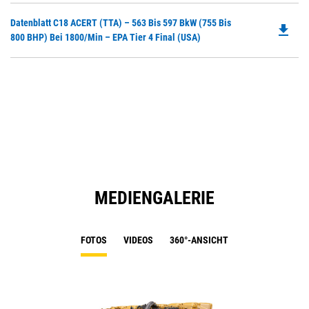
a
O
N
Do
Datenblatt C18 ACERT (TTA) – 563 Bis 597 BkW (755 Bis
in
file_download
Ta
P
800 BHP) Bei 1800/min – EPA Tier 4 Final (USA)
a
O
N
in
Ta
a
N
Ta
MEDIENGALERIE
FOTOS
VIDEOS
360°-ANSICHT