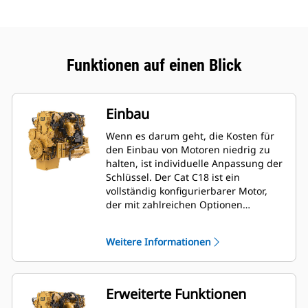
Funktionen auf einen Blick
Einbau
Wenn es darum geht, die Kosten für
den Einbau von Motoren niedrig zu
halten, ist individuelle Anpassung der
Schlüssel. Der Cat C18 ist ein
vollständig konfigurierbarer Motor,
der mit zahlreichen Optionen
ausgestattet ist, um die Größe des
Motorpakets auf ein Minimum zu
Weitere Informationen
beschränken und den Besitzern die
Möglichkeit zu geben, ihn an eine
Vielzahl von Anwendungen
anzupassen.
Erweiterte Funktionen