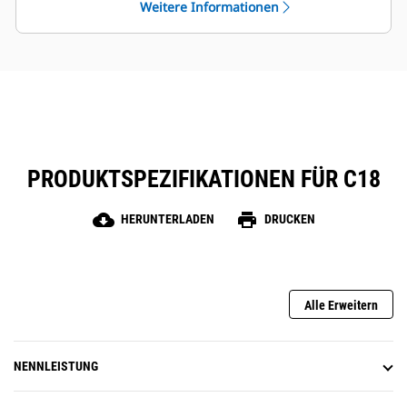
Weitere Informationen
PRODUKTSPEZIFIKATIONEN FÜR C18
cloud_download
print
HERUNTERLADEN
DRUCKEN
Alle Erweitern
NENNLEISTUNG