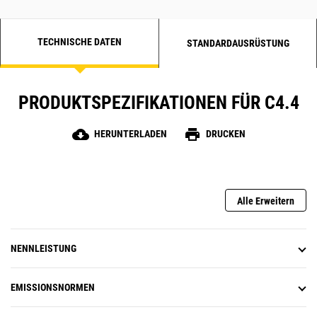
TECHNISCHE DATEN
STANDARDAUSRÜSTUNG
PRODUKTSPEZIFIKATIONEN FÜR C4.4
cloud_download
print
HERUNTERLADEN
DRUCKEN
Alle Erweitern
NENNLEISTUNG
EMISSIONSNORMEN