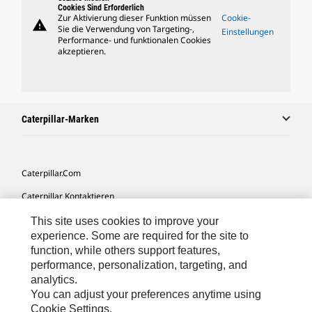
Cookies Sind Erforderlich
Zur Aktivierung dieser Funktion müssen
Cookie-
warning
Sie die Verwendung von Targeting-,
Einstellungen
Performance- und funktionalen Cookies
akzeptieren.
Caterpillar-Marken
Caterpillar.com
Caterpillar Kontaktieren
Meine Marketing-Präferenzen
This site uses cookies to improve your
experience. Some are required for the site to
Seitenübersicht
function, while others support features,
performance, personalization, targeting, and
Cookie Settings
analytics.
Rechtliche Hinweise
You can adjust your preferences anytime using
Cookie Settings.
Datenschutz