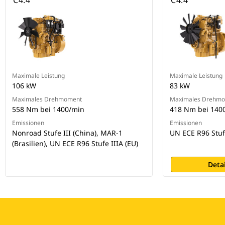
C4.4
C4.4
Maximale Leistung
Maximale Leistung
106 kW
83 kW
Maximales Drehmoment
Maximales Drehm
558 Nm bei 1400/min
418 Nm bei 140
Emissionen
Emissionen
Nonroad Stufe III (China), MAR-1
UN ECE R96 Stuf
(Brasilien), UN ECE R96 Stufe IIIA (EU)
Deta