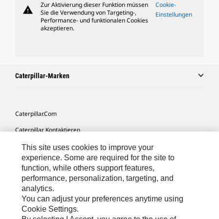
Zur Aktivierung dieser Funktion müssen
Cookie-
warning
Sie die Verwendung von Targeting-,
Einstellungen
Performance- und funktionalen Cookies
akzeptieren.
Caterpillar-Marken
Caterpillar.com
Caterpillar Kontaktieren
Meine Marketing-Präferenzen
This site uses cookies to improve your
experience. Some are required for the site to
Seitenübersicht
function, while others support features,
performance, personalization, targeting, and
Cookie Settings
analytics.
Rechtliche Hinweise
You can adjust your preferences anytime using
Cookie Settings.
Datenschutz