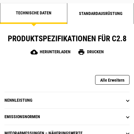
TECHNISCHE DATEN
STANDARDAUSRÜSTUNG
PRODUKTSPEZIFIKATIONEN FÜR C2.8
cloud_download
print
HERUNTERLADEN
DRUCKEN
Alle Erweitern
NENNLEISTUNG
EMISSIONSNORMEN
MOTORABMESSUNGEN – NÄHERUNGSWERTE