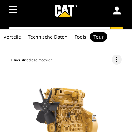
person
SEARCH
search
Vorteile
Technische Daten
Tools
Tour
more_vert
Industriedieselmotoren