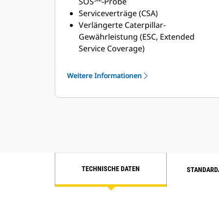
Händlern
SOS
-Probe
Serviceverträge (CSA)
Verlängerte Caterpillar-
Gewährleistung (ESC, Extended
Service Coverage)
Überlegenes Händlerservicenetz
Erweitertes Händlerservicenetz
Weitere Informationen
durch das Cat-Programm Industrial
Service Distributor (ISD)
TECHNISCHE DATEN
STANDARD