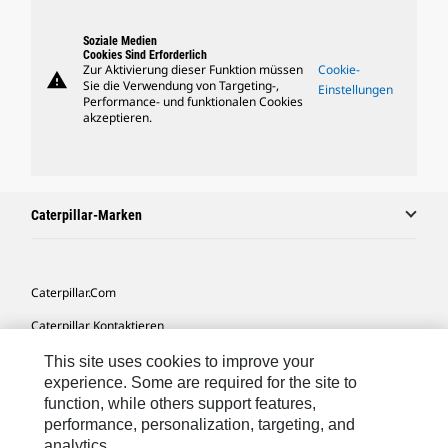
Soziale Medien
Cookies Sind Erforderlich
Zur Aktivierung dieser Funktion müssen
Cookie-
warning
Sie die Verwendung von Targeting-,
Einstellungen
Performance- und funktionalen Cookies
akzeptieren.
Caterpillar-Marken
Caterpillar.com
Caterpillar Kontaktieren
Meine Marketing-Präferenzen
This site uses cookies to improve your
experience. Some are required for the site to
Seitenübersicht
function, while others support features,
performance, personalization, targeting, and
Cookie Settings
analytics.