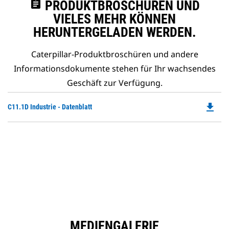
assignment
PRODUKTBROSCHÜREN UND
VIELES MEHR KÖNNEN
HERUNTERGELADEN WERDEN.
Caterpillar-Produktbroschüren und andere
Informationsdokumente stehen für Ihr wachsendes
Geschäft zur Verfügung.
file_download
Do
C11.1D Industrie - Datenblatt
P
O
in
a
N
Ta
MEDIENGALERIE