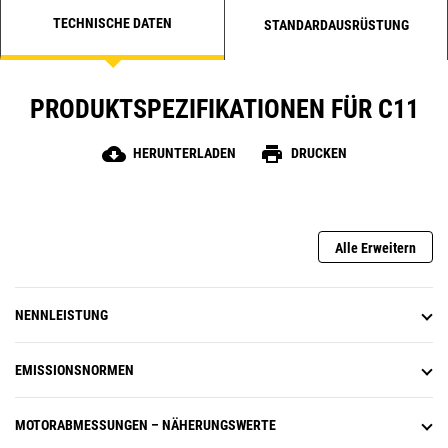
TECHNISCHE DATEN
STANDARDAUSRÜSTUNG
PRODUKTSPEZIFIKATIONEN FÜR C11
cloud_download
print
HERUNTERLADEN
DRUCKEN
Alle Erweitern
NENNLEISTUNG
EMISSIONSNORMEN
MOTORABMESSUNGEN – NÄHERUNGSWERTE