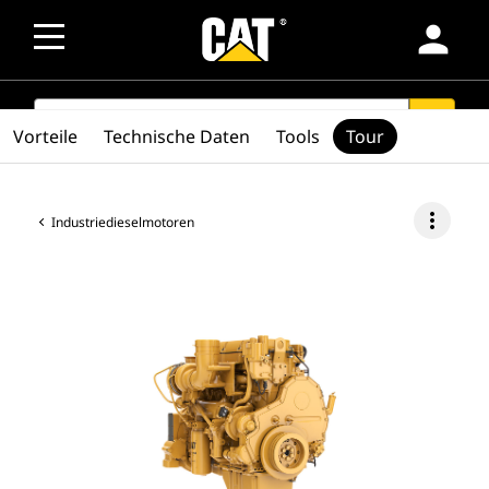
person
SEARCH
search
Vorteile
Technische Daten
Tools
Tour
more_vert
Industriedieselmotoren