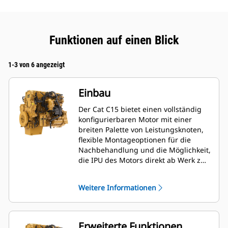
Funktionen auf einen Blick
1-3 von 6 angezeigt
Einbau
Der Cat C15 bietet einen vollständig
konfigurierbaren Motor mit einer
breiten Palette von Leistungsknoten,
flexible Montageoptionen für die
Nachbehandlung und die Möglichkeit,
die IPU des Motors direkt ab Werk zu
installieren, so dass Erstausrüster die
Installationszeit und -kosten auf ein
Weitere Informationen
Minimum reduzieren können.
Erweiterte Funktionen