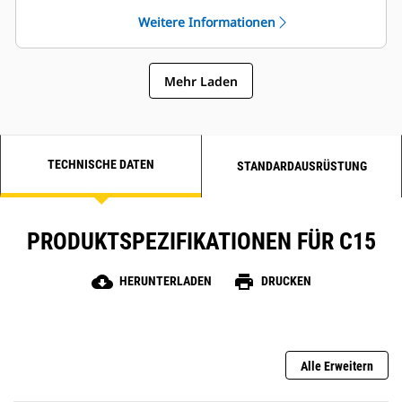
Weitere Informationen
Mehr Laden
TECHNISCHE DATEN
STANDARDAUSRÜSTUNG
PRODUKTSPEZIFIKATIONEN FÜR C15
cloud_download
print
HERUNTERLADEN
DRUCKEN
Alle Erweitern