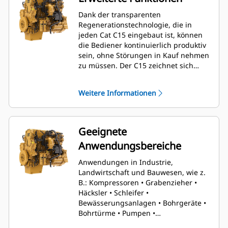
Dank der transparenten
Regenerationstechnologie, die in
jeden Cat C15 eingebaut ist, können
die Bediener kontinuierlich produktiv
sein, ohne Störungen in Kauf nehmen
zu müssen. Der C15 zeichnet sich
außerdem durch ein DPF-
Serviceintervall von 5.000 Stunden
Weitere Informationen
und eine DEF-Kapazität von 93,7 Litern
aus, sodass der Maschinenführer
insgesamt mehr Zeit auf der Baustelle
und weniger Zeit in der Werkstatt
Geeignete
verbringt.
Anwendungsbereiche
Anwendungen in Industrie,
Landwirtschaft und Bauwesen, wie z.
B.: Kompressoren • Grabenzieher •
Häcksler • Schleifer •
Bewässerungsanlagen • Bohrgeräte •
Bohrtürme • Pumpen •
Hydraulikaggregate