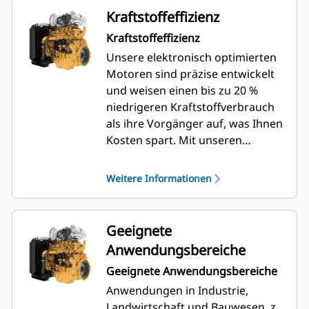
Kraftstoffeffizienz
Kraftstoffeffizienz
Unsere elektronisch optimierten
Motoren sind präzise entwickelt
und weisen einen bis zu 20 %
niedrigeren Kraftstoffverbrauch
als ihre Vorgänger auf, was Ihnen
Kosten spart. Mit unseren
fortschrittlichen
Regelungsalgorithmen lässt sich
Weitere Informationen
der Kraftstoffverbrauch sogar auf
bis nur 185 g/kWh reduzieren und
bei niedrigen Betriebskosten an
Geeignete
die Betriebszyklen zahlreicher
Anwendungsbereiche
Maschinen und Anwendungen
Geeignete Anwendungsbereiche
anpassen, selbst in verschiedenen
Höhenlagen und bei
Anwendungen in Industrie,
unterschiedlichen
Landwirtschaft und Bauwesen, z.