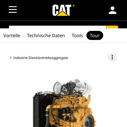
person
SEARCH
search
Vorteile
Technische Daten
Tools
Tour
more_vert
Industrie-Dieselantriebsaggregate