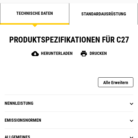
TECHNISCHE DATEN
STANDARDAUSRÜSTUNG
PRODUKTSPEZIFIKATIONEN FÜR C27
cloud_download
print
HERUNTERLADEN
DRUCKEN
Alle Erweitern
NENNLEISTUNG
EMISSIONSNORMEN
ALLGEMEINES