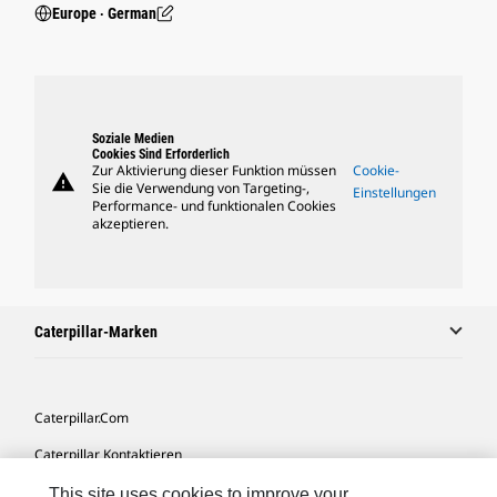
Europe ‧ German
Soziale Medien
Cookies Sind Erforderlich
Zur Aktivierung dieser Funktion müssen
Cookie-
warning
Sie die Verwendung von Targeting-,
Einstellungen
Performance- und funktionalen Cookies
akzeptieren.
Caterpillar-Marken
Caterpillar.com
Caterpillar Kontaktieren
Meine Marketing-Präferenzen
This site uses cookies to improve your