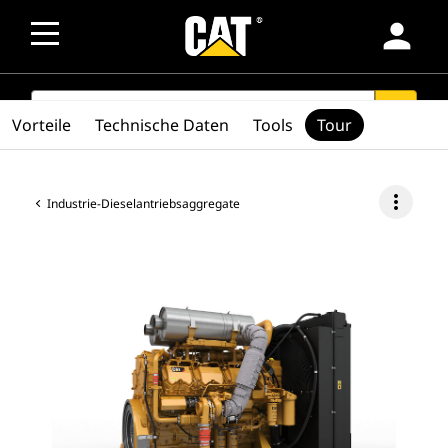
person
SEARCH
search
Vorteile
Technische Daten
Tools
Tour
more_vert
Industrie-Dieselantriebsaggregate