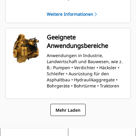
überflüssig. So entsteht ein
einfacherer und leichterer Motor, der
Weitere Informationen
18 % mehr Leistung als sein
Vorgängermotor hat – damit die
Fahrer ihre Arbeit erledigen können,
egal wann und egal was.
Geeignete
Anwendungsbereiche
Anwendungen in Industrie,
Landwirtschaft und Bauwesen, wie z.
B.: Pumpen • Verdichter • Häcksler •
Schleifer • Ausrüstung für den
Asphaltbau • Hydraulikaggregate •
Bohrgeräte • Bohrtürme • Traktoren
Mehr Laden