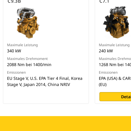
C9.3B
C7.1
Maximale Leistung
Maximale Leistung
340 kW
240 kW
Maximales Drehmoment
Maximales Drehm
2088 Nm bei 1400/min
1268 Nm bei 14
Emissionen
Emissionen
EU Stage V, U.S. EPA Tier 4 Final, Korea
EPA (USA) & CARB
Stage V, Japan 2014, China NRIV
(EU)
Deta