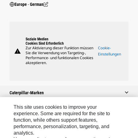
Europe ‧ German
Soziale Medien
Cookies Sind Erforderlich
Zur Aktivierung dieser Funktion müssen
Cookie-
warning
Sie die Verwendung von Targeting-,
Einstellungen
Performance- und funktionalen Cookies
akzeptieren.
Caterpillar-Marken
This site uses cookies to improve your
experience. Some are required for the site to
Caterpillar.com
function, while others support features,
performance, personalization, targeting, and
Caterpillar Kontaktieren
analytics.
Meine Marketing-Präferenzen