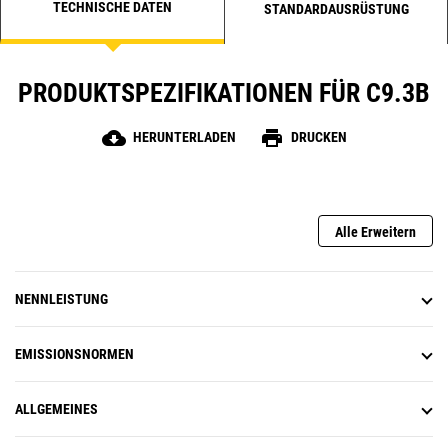
TECHNISCHE DATEN
STANDARDAUSRÜSTUNG
PRODUKTSPEZIFIKATIONEN FÜR C9.3B
cloud_download
print
HERUNTERLADEN
DRUCKEN
Alle Erweitern
NENNLEISTUNG
EMISSIONSNORMEN
ALLGEMEINES