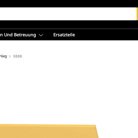
en Und Betreuung
Ersatzteile
hlag
988K