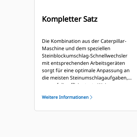
Kompletter Satz
Die Kombination aus der Caterpillar-
Maschine und dem speziellen
Steinblockumschlag-Schnellwechsler
mit entsprechenden Arbeitsgeräten
sorgt für eine optimale Anpassung an
die meisten Steinumschlagaufgaben,
um auf die effizienteste Weise zu
arbeiten. Weitere Informationen
Weitere Informationen
erhalten Sie bei Ihrem Händler.