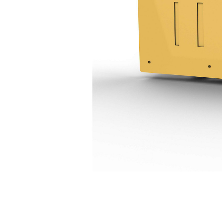
988K
Vort
Modell wechseln