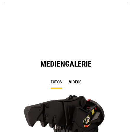
P
a
O
N
in
Ta
a
N
Ta
MEDIENGALERIE
FOTOS
VIDEOS