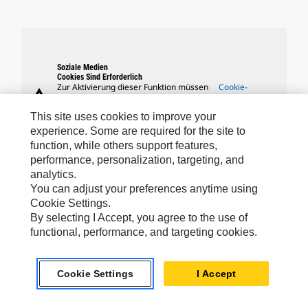
Soziale Medien
Cookies Sind Erforderlich
Zur Aktivierung dieser Funktion müssen
Cookie-
warning
Sie die Verwendung von Targeting-,
Einstellungen
Performance- und funktionalen Cookies
This site uses cookies to improve your
akzeptieren.
experience. Some are required for the site to
function, while others support features,
performance, personalization, targeting, and
analytics.
Caterpillar-Marken
You can adjust your preferences anytime using
Cookie Settings.
By selecting I Accept, you agree to the use of
functional, performance, and targeting cookies.
Caterpillar.com
Caterpillar Kontaktieren
Cookie Settings
I Accept
Meine Marketing-Präferenzen