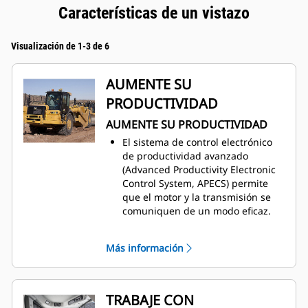
Características de un vistazo
Visualización de 1-3 de 6
AUMENTE SU
PRODUCTIVIDAD
AUMENTE SU PRODUCTIVIDAD
El sistema de control electrónico
de productividad avanzado
(Advanced Productivity Electronic
Control System, APECS) permite
que el motor y la transmisión se
comuniquen de un modo eficaz.
Gracias a esta comunicación, la
máquina puede aprovechar mejor
Más información
la potencia y el par que produce el
motor. Como resultado, se
consigue mover más material.
Ajuste la velocidad máxima
TRABAJE CON
deseada con el control de la