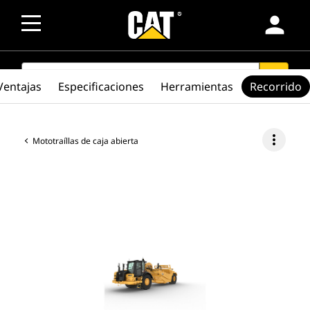
person
SEARCH
search
Ventajas
Especificaciones
Herramientas
Recorrido
more_vert
Mototraíllas de caja abierta