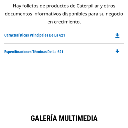
Hay folletos de productos de Caterpillar y otros
documentos informativos disponibles para su negocio
en crecimiento.
file_download
Do
Características Principales De La 621
P
O
file_download
Do
Especificaciones Técnicas De La 621
in
P
a
O
N
in
Ta
a
N
Ta
GALERÍA MULTIMEDIA