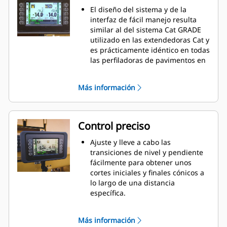
El diseño del sistema y de la
interfaz de fácil manejo resulta
similar al del sistema Cat GRADE
utilizado en las extendedoras Cat y
es prácticamente idéntico en todas
las perfiladoras de pavimentos en
frío Cat, con funciones mejoradas
en determinados modelos.
Más información
Los operadores podrán tener un
control absoluto del nivel y la
pendiente desde cualquiera de las
cajas de control situadas en el
Control preciso
puesto del operador o a nivel del
suelo.
Ajuste y lleve a cabo las
Grade and Slope mejora otras
transiciones de nivel y pendiente
funciones de la máquina, como las
fácilmente para obtener unos
transiciones automatizadas de
cortes iniciales y finales cónicos a
entrada y salida de los cortes, la
lo largo de una distancia
velocidad de penetración
específica.
ajustable, el salto de obstáculos y
Ajuste la velocidad a la que el
la función Standby and Resume
rotor se introduce en el corte para
Más información
(espera y reanudación).
obtener un óptimo control de la