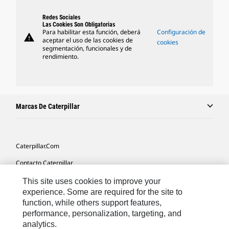
Redes Sociales
Las Cookies Son Obligatorias
Para habilitar esta función, deberá
Configuración de
warning
aceptar el uso de las cookies de
cookies
segmentación, funcionales y de
rendimiento.
Marcas De Caterpillar
Caterpillar.com
Contacto Caterpillar
Mis Preferencias De Marketing
This site uses cookies to improve your
experience. Some are required for the site to
Mapa Del Sitio
function, while others support features,
performance, personalization, targeting, and
Cookie Settings
analytics.