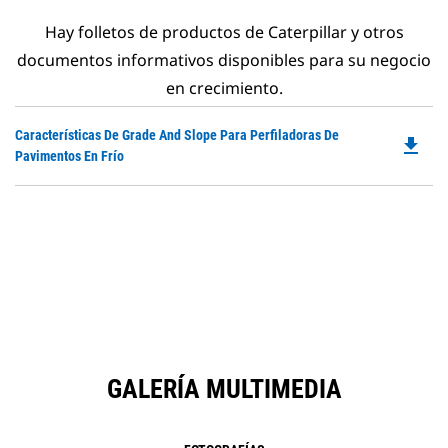
Hay folletos de productos de Caterpillar y otros
documentos informativos disponibles para su negocio
en crecimiento.
Do
Características De Grade And Slope Para Perfiladoras De
file_download
P
Pavimentos En Frío
O
in
a
N
Ta
GALERÍA MULTIMEDIA