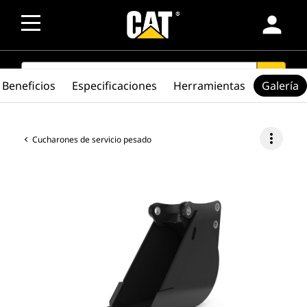
person
SEARCH
search
Beneficios
Especificaciones
Herramientas
Galería
more_vert
Cucharones de servicio pesado