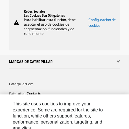
Redes Sociales
Las Cookies Son Obligatorias
Para habilitar esta función, debe
Configuración de
warning
aceptar el uso de cookies de
cookies
segmentación, funcionales y de
rendimiento.
MARCAS DE CATERPILLAR
Caterpillar.com
Caterpillar Contacto
Mis Preferencias De Marketing
This site uses cookies to improve your
experience. Some are required for the site to
Site Map
function, while others support features,
performance, personalization, targeting, and
Cookie Settings
analytics.