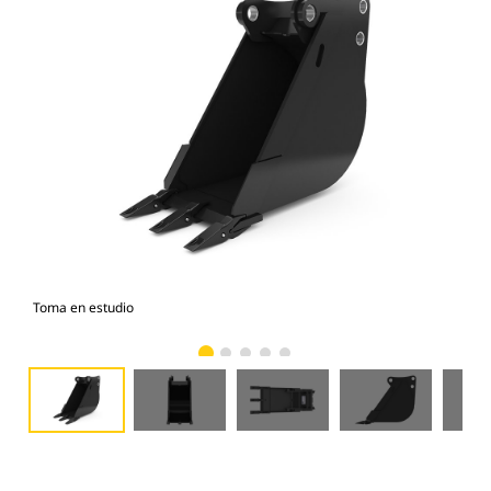
Toma en estudio
Vist