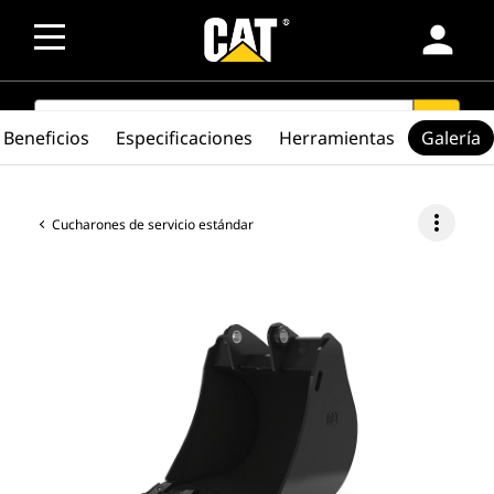
person
SEARCH
search
Beneficios
Especificaciones
Herramientas
Galería
more_vert
Cucharones de servicio estándar