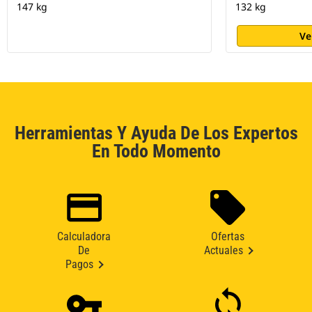
147 kg
132 kg
Ve
Herramientas Y Ayuda De Los Expertos
En Todo Momento
Calculadora
Ofertas
De
Actuales
Pagos