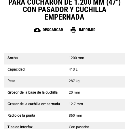
PARA CUCHARÓN DE 1.200 MM (47")
CON PASADOR Y CUCHILLA
EMPERNADA
cloud_download
print
DESCARGAR
IMPRIMIR
Ancho
1200 mm
Capacidad
413 L
Peso
287 kg
Grosor de la base de la cuchilla
20 mm
Grosor de la cuchilla empernada
12.7 mm
Radio de la punta
860 mm
Tipo de interfaz
Con pasador