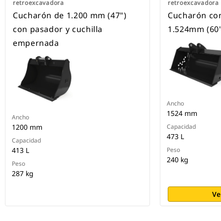
retroexcavadora
retroexcavadora
Cucharón de 1.200 mm (47")
Cucharón co
con pasador y cuchilla
1.524mm (60
empernada
Ancho
1524 mm
Ancho
1200 mm
Capacidad
473 L
Capacidad
413 L
Peso
240 kg
Peso
287 kg
Ve