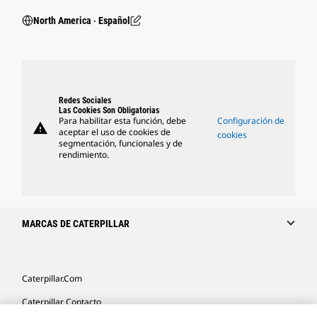
North America ‧ Español
Redes Sociales
Las Cookies Son Obligatorias
Para habilitar esta función, debe
Configuración de
warning
aceptar el uso de cookies de
cookies
segmentación, funcionales y de
rendimiento.
MARCAS DE CATERPILLAR
Caterpillar.com
Caterpillar Contacto