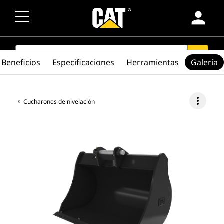
person
SEARCH
search
Beneficios
Especificaciones
Herramientas
Galería
more_vert
Cucharones de nivelación